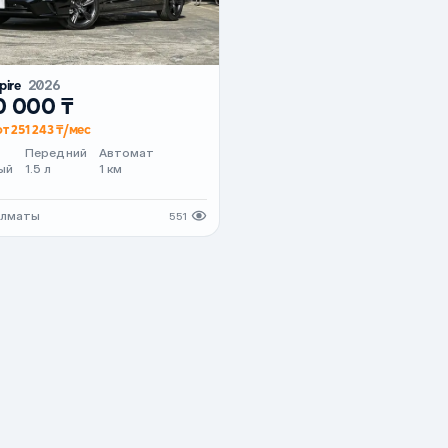
pire
2026
0 000 ₸
т 251 243 ₸/мес
Передний
Автомат
ый
1.5 л
1 км
Алматы
551