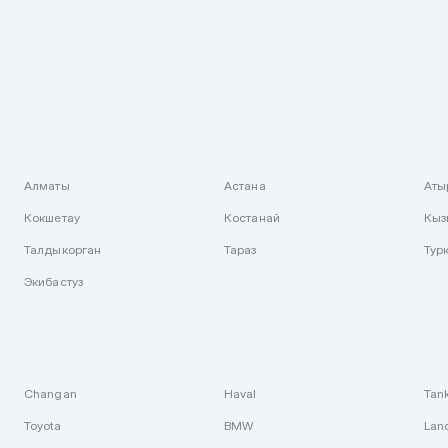
Алматы
Астана
Аты
Кокшетау
Костанай
Кыз
Талдыкорган
Тараз
Тур
Экибастуз
Changan
Haval
Tan
Toyota
BMW
Lan