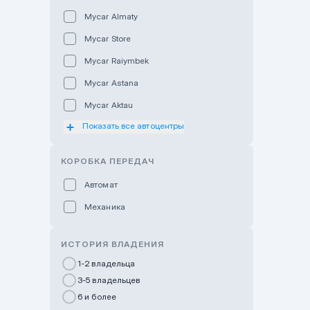
Mycar Almaty
Mycar Store
Mycar Raiymbek
Mycar Astana
Mycar Aktau
Показать все автоцентры
Mycar Uralsk
Haval & Tank Kyzylorda
КОРОБКА ПЕРЕДАЧ
Haval & Tank Pavlodar
Автомат
Bavaria Almaty
Механика
Mycar Shymkent
Bavaria Astana
ИСТОРИЯ ВЛАДЕНИЯ
GWM Nurly Zhol
1-2 владельца
3-5 владельцев
Chery Astana
6 и более
Changan Auto Nurly Zhol