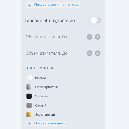
Показать все типы топлива
Subaru Motor Almaty
Toyota Almaty
Газовое оборудование
Toyota Astana
Toyota Kokshetau
Объем двигателя, От
TANK Motors Karaganda
Объем двигателя, До
Hyundai ShymCity
Toyota Shygys
ЦВЕТ КУЗОВА
Белый
Серебристый
Черный
Серый
Золотистый
Показать все цвета
Оранжевый