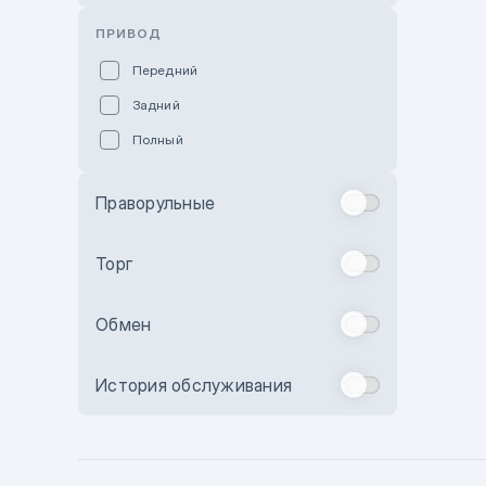
Розовый
ПРИВОД
Красный
Передний
Пурпурный
Задний
Коричневый
Полный
Голубой
Синий
Праворульные
Фиолетовый
Зеленый
Торг
Желтый
Обмен
Бежевый
Бордовый
История обслуживания
Комбинированный
Бронзовый
Темно-синий