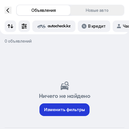
Объявления
Новые авто
В кредит
Ча
0 объявлений
Ничего не найдено
Изменить фильтры