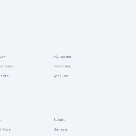
рау
Жанаозен
ылорда
Павлодар
кестан
Уральск
k
Subaru
d Rover
Genesis