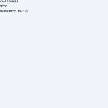
объявлений.
айте
заданному поиску