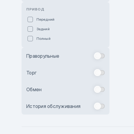
Розовый
ПРИВОД
Красный
Передний
Пурпурный
Задний
Коричневый
Полный
Голубой
Синий
Праворульные
Фиолетовый
Зеленый
Торг
Желтый
Обмен
Бежевый
Бордовый
История обслуживания
Комбинированный
Бронзовый
Темно-синий