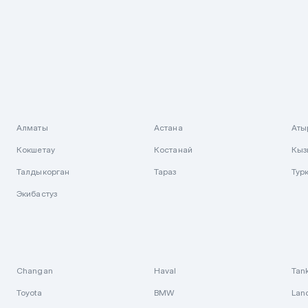
Алматы
Астана
Аты
Кокшетау
Костанай
Кыз
Талдыкорган
Тараз
Тур
Экибастуз
Changan
Haval
Tan
Toyota
BMW
Lan