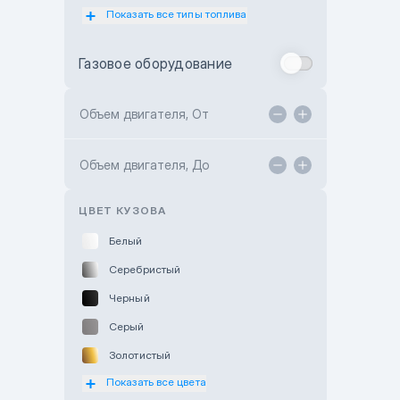
Показать все типы топлива
Subaru Motor Almaty
Toyota Almaty
Газовое оборудование
Toyota Astana
Toyota Kokshetau
Объем двигателя, От
TANK Motors Karaganda
Объем двигателя, До
Hyundai ShymCity
Toyota Shygys
ЦВЕТ КУЗОВА
Белый
Серебристый
Черный
Серый
Золотистый
Показать все цвета
Оранжевый