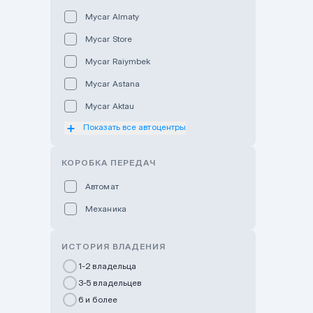
Mycar Almaty
Mycar Store
Mycar Raiymbek
Mycar Astana
Mycar Aktau
Показать все автоцентры
Mycar Uralsk
Haval & Tank Kyzylorda
КОРОБКА ПЕРЕДАЧ
Haval & Tank Pavlodar
Автомат
Bavaria Almaty
Механика
Mycar Shymkent
Bavaria Astana
ИСТОРИЯ ВЛАДЕНИЯ
GWM Nurly Zhol
1-2 владельца
3-5 владельцев
Chery Astana
6 и более
Changan Auto Nurly Zhol