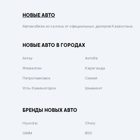
Серый металлик
НОВЫЕ АВТО
Сиреневый металлик
Черный металлик
Автомобили из салона от официальных дилеров Казахстана.
Стальной
НОВЫЕ АВТО В ГОРОДАХ
Вишневый
Серебристый металлик
Актау
Актобе
Темно-коричневый
Жезказган
Караганда
Бело-Дымчатый
Петропавловск
Семей
Светло-зелёный металлик
Усть-Каменогорск
Шымкент
Бирюзовый
Темно-синий металлик
БРЕНДЫ НОВЫХ АВТО
Зеленый металлик
Hyundai
Chery
Комбинированный
GWM
BYD