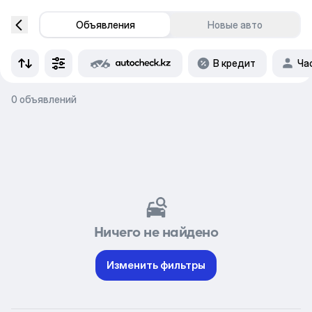
Объявления
Новые авто
В кредит
Ча
0 объявлений
Ничего не найдено
Изменить фильтры