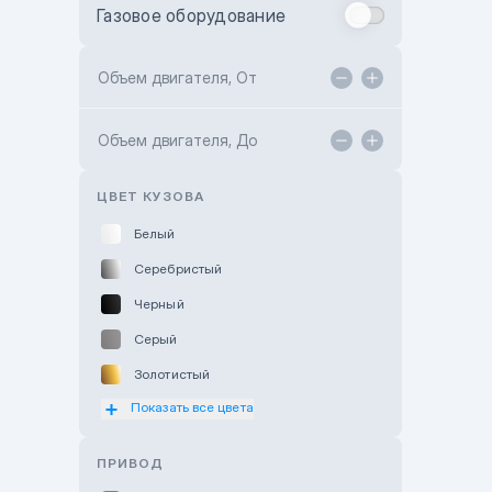
Газовое оборудование
Toyota Astana
Toyota Kokshetau
Объем двигателя, От
TANK Motors Karaganda
Объем двигателя, До
Hyundai ShymCity
Toyota Shygys
ЦВЕТ КУЗОВА
Белый
Серебристый
Черный
Серый
Золотистый
Показать все цвета
Оранжевый
Розовый
ПРИВОД
Красный