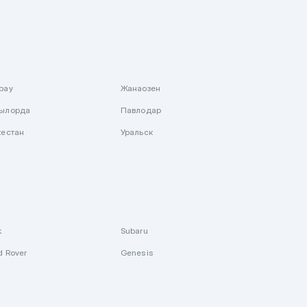
рау
Жанаозен
ылорда
Павлодар
кестан
Уральск
k
Subaru
d Rover
Genesis