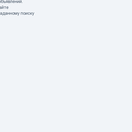
объявлений.
айте
заданному поиску