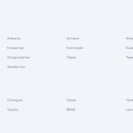
Алматы
Астана
Аты
Кокшетау
Костанай
Кыз
Талдыкорган
Тараз
Тур
Экибастуз
Changan
Haval
Tan
Toyota
BMW
Lan