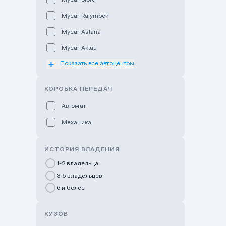
Mycar Raiymbek
Mycar Astana
Mycar Aktau
Показать все автоцентры
Mycar Uralsk
Haval & Tank Kyzylorda
КОРОБКА ПЕРЕДАЧ
Haval & Tank Pavlodar
Автомат
Bavaria Almaty
Механика
Mycar Shymkent
Bavaria Astana
ИСТОРИЯ ВЛАДЕНИЯ
GWM Nurly Zhol
1-2 владельца
3-5 владельцев
Chery Astana
6 и более
Changan Auto Nurly Zhol
Haval Atyrau
КУЗОВ
Hyundai Auto Almaty