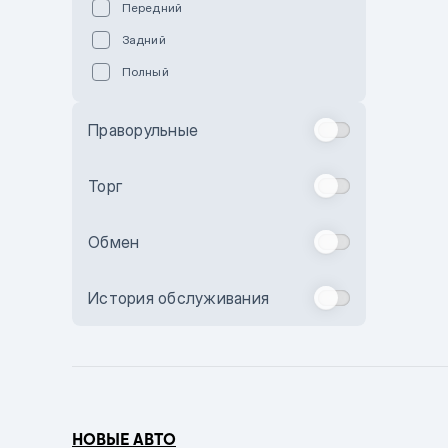
Передний
Пурпурный
Задний
Коричневый
Полный
Голубой
Синий
Праворульные
Фиолетовый
Зеленый
Торг
Желтый
Обмен
Бежевый
Бордовый
История обслуживания
Комбинированный
Бронзовый
Темно-синий
Серый металлик
НОВЫЕ АВТО
Сиреневый металлик