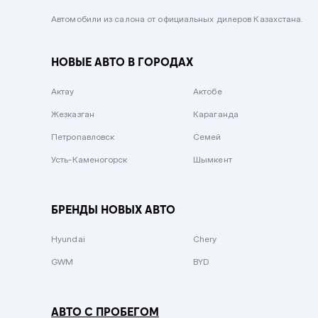
Черный металлик
Автомобили из салона от официальных дилеров Казахстана.
Стальной
НОВЫЕ АВТО В ГОРОДАХ
Вишневый
Серебристый металлик
Актау
Актобе
Темно-коричневый
Жезказган
Караганда
Бело-Дымчатый
Петропавловск
Семей
Светло-зелёный металлик
Усть-Каменогорск
Шымкент
Бирюзовый
Темно-синий металлик
БРЕНДЫ НОВЫХ АВТО
Зеленый металлик
Hyundai
Chery
Комбинированный
GWM
BYD
АВТО С ПРОБЕГОМ