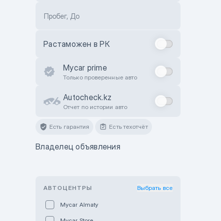
Пробег, До
Растаможен в РК
Mycar prime
Только проверенные авто
Autocheck.kz
Отчет по истории авто
Есть гарантия
Есть техотчёт
Владелец объявления
АВТОЦЕНТРЫ
Выбрать все
Mycar Almaty
Mycar Store