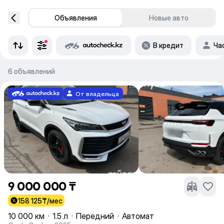
Объявления
Новые авто
В кредит
Ча
6 объявлений
От владельца
9 000 000 ₸
158 125
₸/мес
10 000 км
·
1.5 л
·
Передний
·
Автомат