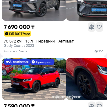
7 690 000 ₸
135 109
₸/мес
76 372 км
·
1.5 л
·
Передний
·
Автомат
Geely Coolray 2023
Алматы
·
Вчера
206
Проверено
7 590 000 ₸