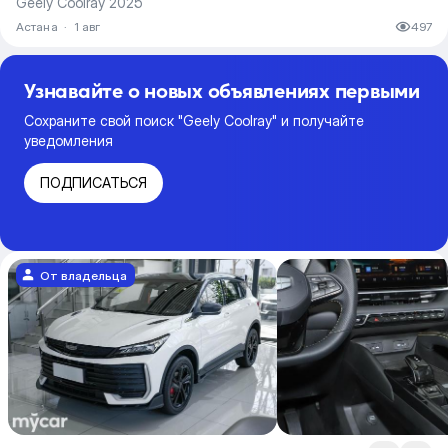
Geely Coolray 2025
Астана
·
1 авг
497
Узнавайте о новых объявлениях первыми
Сохраните свой поиск "Geely Coolray" и получайте
уведомления
ПОДПИСАТЬСЯ
От владельца