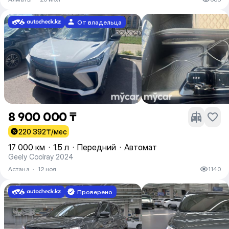
От владельца
8 900 000 ₸
220 392
₸/мес
17 000 км
·
1.5 л
·
Передний
·
Автомат
Geely Coolray 2024
Астана
·
12 ноя
1140
Проверено