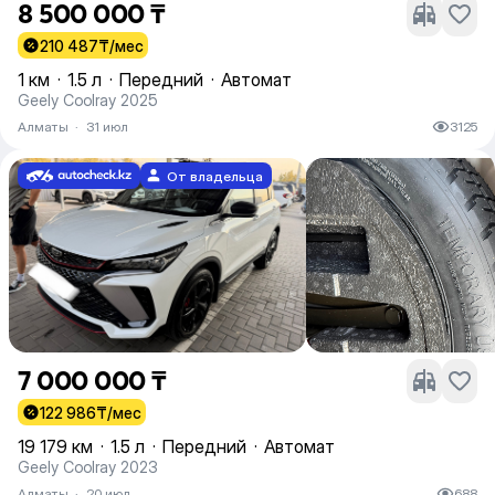
8 500 000 ₸
210 487
₸/мес
1 км
·
1.5 л
·
Передний
·
Автомат
Geely Coolray 2025
Алматы
·
31 июл
3125
От владельца
7 000 000 ₸
122 986
₸/мес
19 179 км
·
1.5 л
·
Передний
·
Автомат
Geely Coolray 2023
Алматы
·
20 июл
688