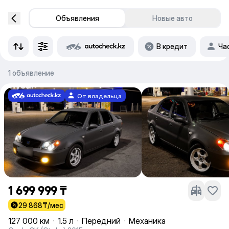
Объявления
Новые авто
В кредит
Ча
1 объявление
От владельца
1 699 999 ₸
29 868
₸/мес
127 000 км
·
1.5 л
·
Передний
·
Механика