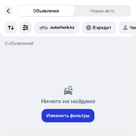
Объявления
Новые авто
В кредит
Ча
0 объявлений
Ничего не найдено
Изменить фильтры