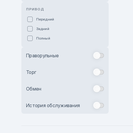
Розовый
ПРИВОД
Красный
Передний
Пурпурный
Задний
Коричневый
Полный
Голубой
Синий
Праворульные
Фиолетовый
Зеленый
Торг
Желтый
Обмен
Бежевый
Бордовый
История обслуживания
Комбинированный
Бронзовый
Темно-синий