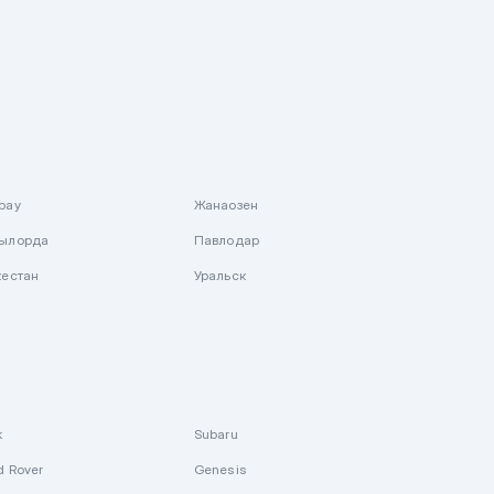
рау
Жанаозен
ылорда
Павлодар
кестан
Уральск
k
Subaru
d Rover
Genesis