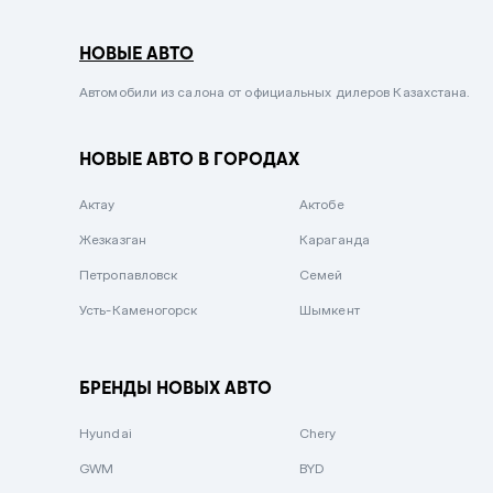
Серый металлик
НОВЫЕ АВТО
Сиреневый металлик
Черный металлик
Автомобили из салона от официальных дилеров Казахстана.
Стальной
НОВЫЕ АВТО В ГОРОДАХ
Вишневый
Серебристый металлик
Актау
Актобе
Темно-коричневый
Жезказган
Караганда
Бело-Дымчатый
Петропавловск
Семей
Светло-зелёный металлик
Усть-Каменогорск
Шымкент
Бирюзовый
Темно-синий металлик
БРЕНДЫ НОВЫХ АВТО
Зеленый металлик
Hyundai
Chery
Комбинированный
GWM
BYD