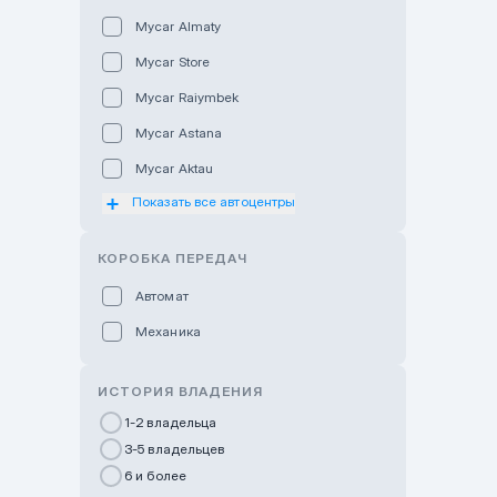
Mycar Almaty
Mycar Store
Mycar Raiymbek
Mycar Astana
Mycar Aktau
Показать все автоцентры
Mycar Uralsk
Haval & Tank Kyzylorda
КОРОБКА ПЕРЕДАЧ
Haval & Tank Pavlodar
Автомат
Bavaria Almaty
Механика
Mycar Shymkent
Bavaria Astana
ИСТОРИЯ ВЛАДЕНИЯ
GWM Nurly Zhol
1-2 владельца
3-5 владельцев
Chery Astana
6 и более
Changan Auto Nurly Zhol