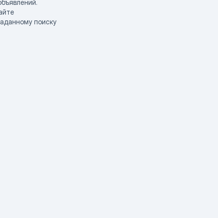
объявлений.
айте
заданному поиску