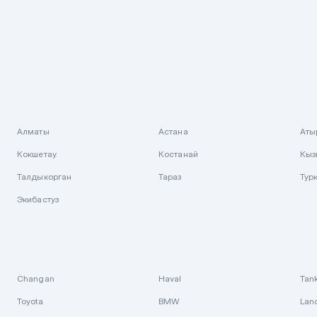
Алматы
Астана
Аты
Кокшетау
Костанай
Кыз
Талдыкорган
Тараз
Тур
Экибастуз
Changan
Haval
Tan
Toyota
BMW
Lan