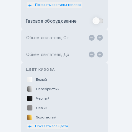
Показать все типы топлива
Subaru Motor Almaty
Toyota Almaty
Газовое оборудование
Toyota Astana
Toyota Kokshetau
Объем двигателя, От
TANK Motors Karaganda
Объем двигателя, До
Hyundai ShymCity
Toyota Shygys
ЦВЕТ КУЗОВА
Белый
Серебристый
Черный
Серый
Золотистый
Показать все цвета
Оранжевый