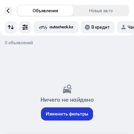
Объявления
Новые авто
В кредит
Ча
0 объявлений
Ничего не найдено
Изменить фильтры