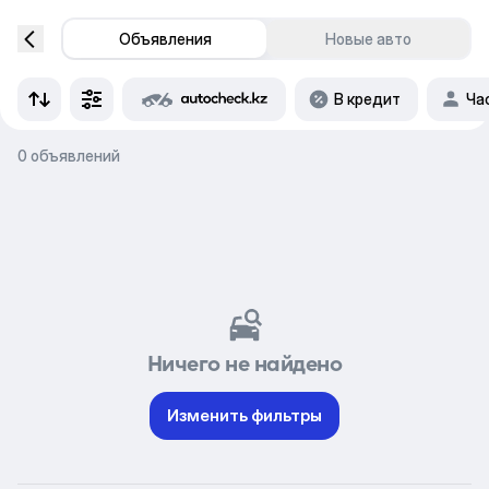
Объявления
Новые авто
В кредит
Ча
0 объявлений
Ничего не найдено
Изменить фильтры