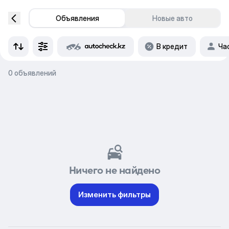
Объявления
Новые авто
В кредит
Ча
0 объявлений
Ничего не найдено
Изменить фильтры