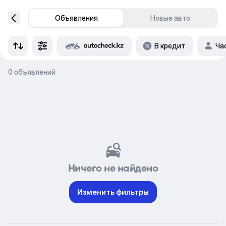
Объявления
Новые авто
В кредит
Ча
0 объявлений
Ничего не найдено
Изменить фильтры