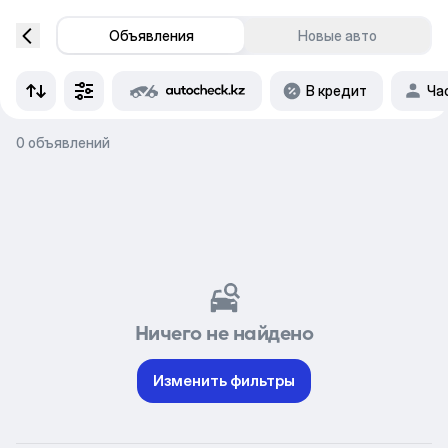
Объявления
Новые авто
В кредит
Ча
0 объявлений
Ничего не найдено
Изменить фильтры