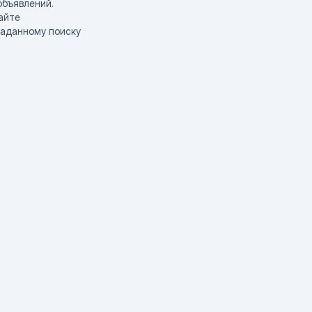
объявлений.
айте
заданному поиску