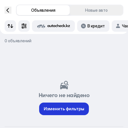
Объявления
Новые авто
В кредит
Ча
0 объявлений
Ничего не найдено
Изменить фильтры