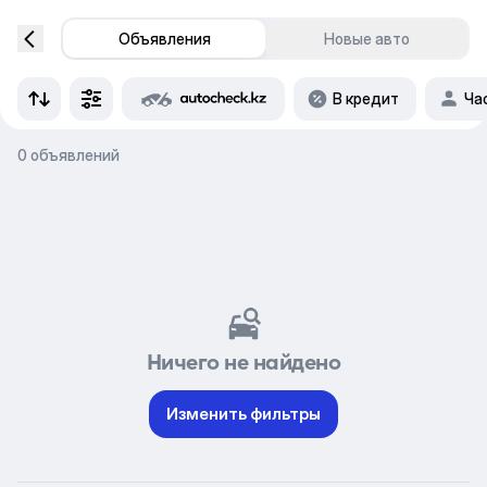
Объявления
Новые авто
В кредит
Ча
0 объявлений
Ничего не найдено
Изменить фильтры