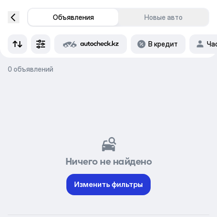
Объявления
Новые авто
В кредит
Ча
0 объявлений
Ничего не найдено
Изменить фильтры