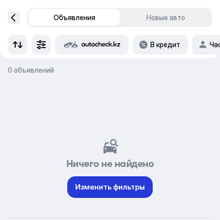
Объявления
Новые авто
В кредит
Ча
0 объявлений
Ничего не найдено
Изменить фильтры