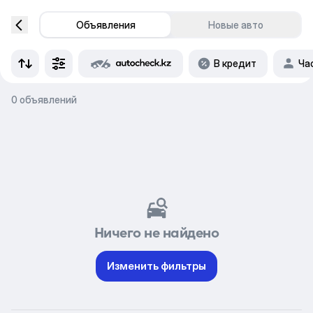
Объявления
Новые авто
В кредит
Ча
0 объявлений
Ничего не найдено
Изменить фильтры