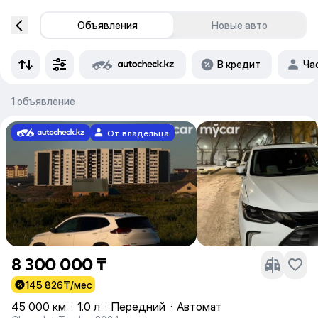
Объявления
Новые авто
В кредит
Ча
1 объявление
От владельца
8 300 000 ₸
145 826
₸/мес
45 000 км
·
1.0 л
·
Передний
·
Автомат