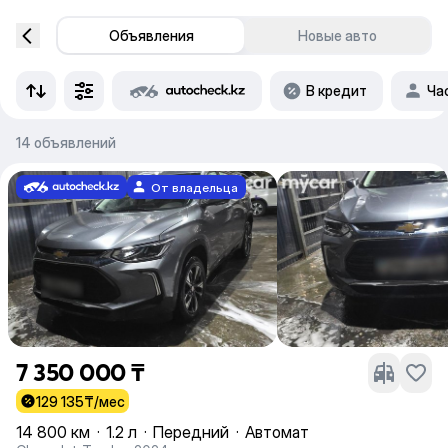
Объявления
Новые авто
В кредит
Ча
14 объявлений
От владельца
7 350 000 ₸
129 135
₸/мес
14 800 км
·
1.2 л
·
Передний
·
Автомат