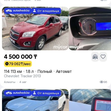
От владельца
4 500 000 ₸
79 062
₸/мес
114 113 км
·
1.8 л
·
Полный
·
Автомат
Chevrolet Tracker 2013
Алматы
·
4 авг
96
От владельца