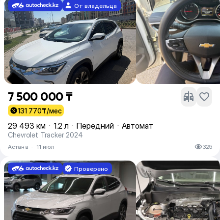
От владельца
7 500 000 ₸
131 770
₸/мес
29 493 км
·
1.2 л
·
Передний
·
Автомат
Chevrolet Tracker 2024
Астана
·
11 июл
325
Проверено