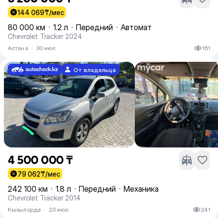
144 069
₸/мес
80 000 км
·
1.2 л
·
Передний
·
Автомат
Chevrolet Tracker 2024
Астана
·
30 июл
161
От владельца
4 500 000 ₸
79 062
₸/мес
242 100 км
·
1.8 л
·
Передний
·
Механика
Chevrolet Tracker 2014
Кызылорда
·
23 июл
241