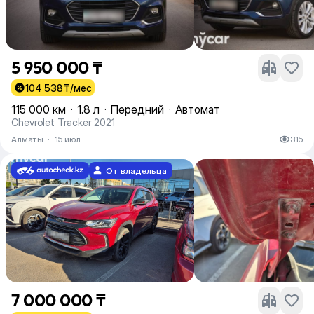
5 950 000 ₸
104 538
₸/мес
115 000 км
·
1.8 л
·
Передний
·
Автомат
Chevrolet Tracker 2021
Алматы
·
15 июл
315
От владельца
7 000 000 ₸