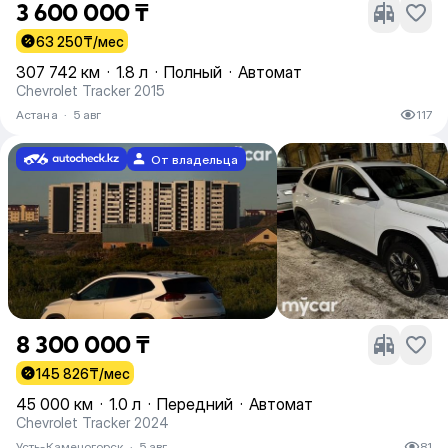
3 600 000 ₸
63 250
₸/мес
307 742 км
·
1.8 л
·
Полный
·
Автомат
Chevrolet Tracker 2015
Астана
·
5 авг
117
От владельца
8 300 000 ₸
145 826
₸/мес
45 000 км
·
1.0 л
·
Передний
·
Автомат
Chevrolet Tracker 2024
Усть-Каменогорск
·
5 авг
81