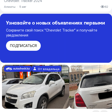
Chevrolet Tracker 2024
Алматы
·
5 авг
82
Узнавайте о новых объявлениях первыми
Сохраните свой поиск "Chevrolet Tracker" и получайте
уведомления
ПОДПИСАТЬСЯ
От владельца