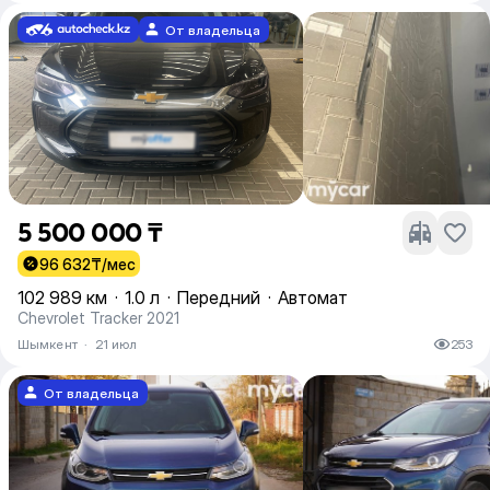
От владельца
5 500 000 ₸
96 632
₸/мес
102 989 км
·
1.0 л
·
Передний
·
Автомат
Chevrolet Tracker 2021
Шымкент
·
21 июл
253
От владельца