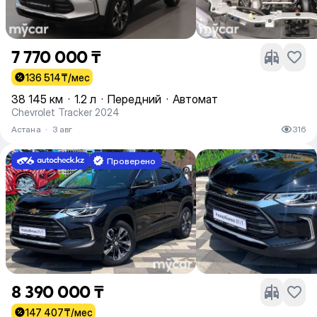
7 770 000 ₸
136 514
₸/мес
38 145 км
·
1.2 л
·
Передний
·
Автомат
Chevrolet Tracker 2024
Астана
·
3 авг
316
Проверено
8 390 000 ₸
147 407
₸/мес