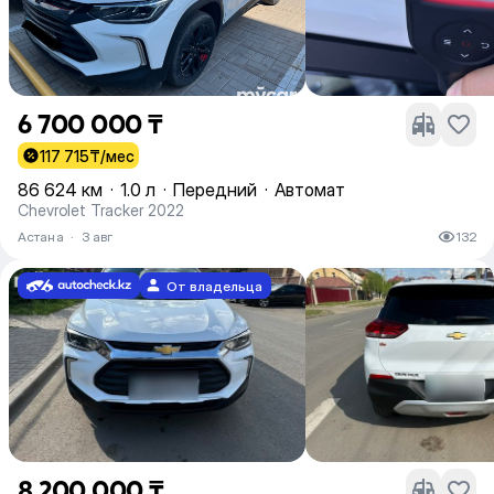
6 700 000 ₸
117 715
₸/мес
86 624 км
·
1.0 л
·
Передний
·
Автомат
Chevrolet Tracker 2022
Астана
·
3 авг
132
От владельца
8 200 000 ₸