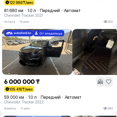
122 986
₸/мес
81 680 км
·
1.0 л
·
Передний
·
Автомат
Chevrolet Tracker 2021
Астана
·
13 июл
252
От владельца
6 000 000 ₸
105 416
₸/мес
59 000 км
·
1.0 л
·
Передний
·
Автомат
Chevrolet Tracker 2022
Алматы
·
11 июл
383