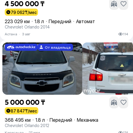
4 500 000 ₸
79 062
₸/мес
223 029 км
·
1.8 л
·
Передний
·
Автомат
Chevrolet Orlando 2014
Астана
·
3 авг
114
От владельца
5 000 000 ₸
87 847
₸/мес
368 495 км
·
1.8 л
·
Передний
·
Механика
Chevrolet Orlando 2012
Караганда
·
27 июл
174