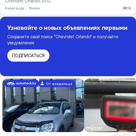
Chevrolet Orlando 2012
Караганда
·
Вчера
58
Узнавайте о новых объявлениях первыми
Сохраните свой поиск "Chevrolet Orlando" и получайте
уведомления
ПОДПИСАТЬСЯ
От владельца