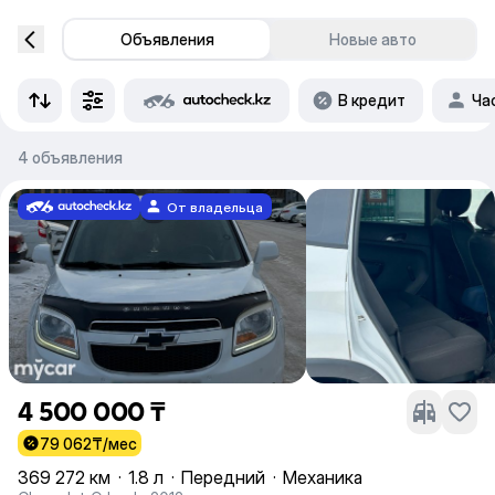
Объявления
Новые авто
В кредит
Ча
4 объявления
От владельца
4 500 000 ₸
79 062
₸/мес
369 272 км
·
1.8 л
·
Передний
·
Механика