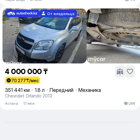
От владельца
4 000 000 ₸
70 277
₸/мес
351 441 км
·
1.8 л
·
Передний
·
Механика
Chevrolet Orlando 2013
Астана
·
17 июл
288