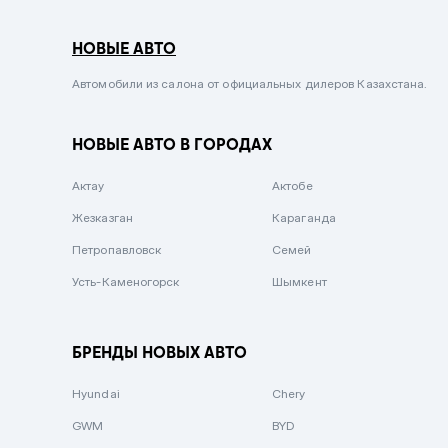
Серый металлик
НОВЫЕ АВТО
Сиреневый металлик
Черный металлик
Автомобили из салона от официальных дилеров Казахстана.
Стальной
НОВЫЕ АВТО В ГОРОДАХ
Вишневый
Серебристый металлик
Актау
Актобе
Темно-коричневый
Жезказган
Караганда
Бело-Дымчатый
Петропавловск
Семей
Светло-зелёный металлик
Усть-Каменогорск
Шымкент
Бирюзовый
Темно-синий металлик
БРЕНДЫ НОВЫХ АВТО
Зеленый металлик
Hyundai
Chery
Комбинированный
GWM
BYD