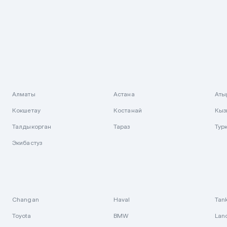
Алматы
Астана
Аты
Кокшетау
Костанай
Кыз
Талдыкорган
Тараз
Тур
Экибастуз
Changan
Haval
Tan
Toyota
BMW
Lan