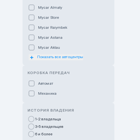
Mycar Almaty
Mycar Store
Mycar Raiymbek
Mycar Astana
Mycar Aktau
Показать все автоцентры
Mycar Uralsk
Haval & Tank Kyzylorda
КОРОБКА ПЕРЕДАЧ
Haval & Tank Pavlodar
Автомат
Bavaria Almaty
Механика
Mycar Shymkent
Bavaria Astana
ИСТОРИЯ ВЛАДЕНИЯ
GWM Nurly Zhol
1-2 владельца
3-5 владельцев
Chery Astana
6 и более
Changan Auto Nurly Zhol