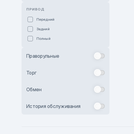
Розовый
ПРИВОД
Красный
Передний
Пурпурный
Задний
Коричневый
Полный
Голубой
Синий
Праворульные
Фиолетовый
Зеленый
Торг
Желтый
Обмен
Бежевый
Бордовый
История обслуживания
Комбинированный
Бронзовый
Темно-синий