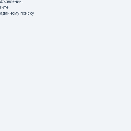
объявлений.
айте
заданному поиску