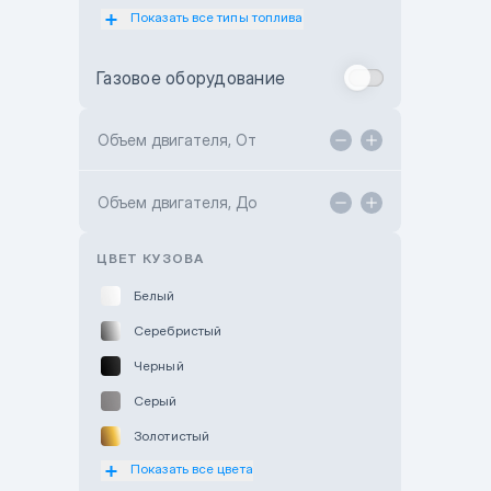
Показать все типы топлива
Subaru Motor Almaty
Toyota Almaty
Газовое оборудование
Toyota Astana
Toyota Kokshetau
Объем двигателя, От
TANK Motors Karaganda
Объем двигателя, До
Hyundai ShymCity
Toyota Shygys
ЦВЕТ КУЗОВА
Белый
Серебристый
Черный
Серый
Золотистый
Показать все цвета
Оранжевый