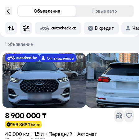
Объявления
Новые авто
В кредит
Ча
1 объявление
От владельца
8 900 000 ₸
156 368
₸/мес
40 000 км
·
1.5 л
·
Передний
·
Автомат