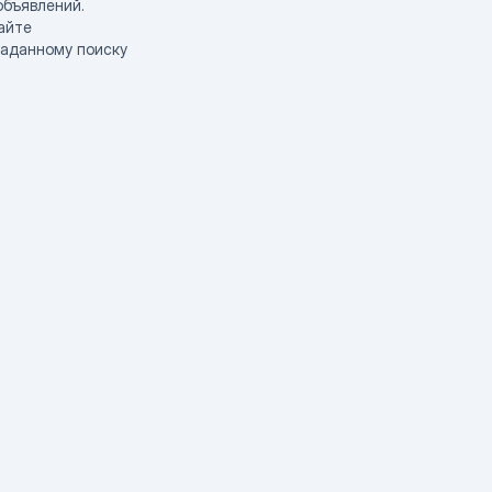
объявлений.
айте
заданному поиску