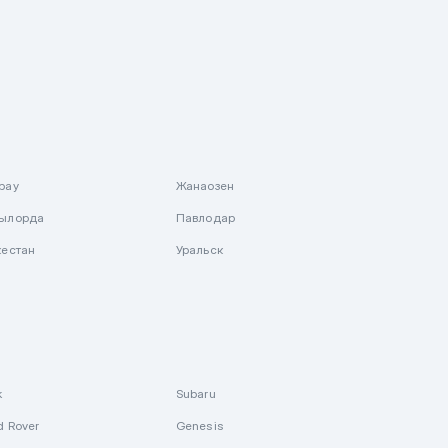
рау
Жанаозен
ылорда
Павлодар
кестан
Уральск
k
Subaru
d Rover
Genesis