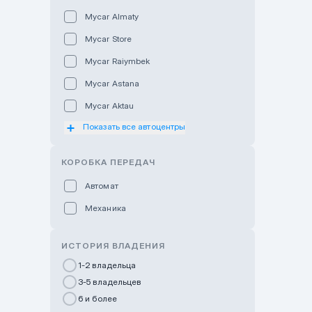
Mycar Almaty
Mycar Store
Mycar Raiymbek
Mycar Astana
Mycar Aktau
Показать все автоцентры
Mycar Uralsk
Haval & Tank Kyzylorda
КОРОБКА ПЕРЕДАЧ
Haval & Tank Pavlodar
Автомат
Bavaria Almaty
Механика
Mycar Shymkent
Bavaria Astana
ИСТОРИЯ ВЛАДЕНИЯ
GWM Nurly Zhol
1-2 владельца
3-5 владельцев
Chery Astana
6 и более
Changan Auto Nurly Zhol