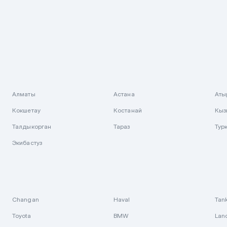
Алматы
Астана
Аты
Кокшетау
Костанай
Кыз
Талдыкорган
Тараз
Тур
Экибастуз
Changan
Haval
Tan
Toyota
BMW
Lan