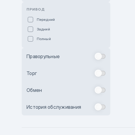
Розовый
ПРИВОД
Красный
Передний
Пурпурный
Задний
Коричневый
Полный
Голубой
Синий
Праворульные
Фиолетовый
Зеленый
Торг
Желтый
Обмен
Бежевый
Бордовый
История обслуживания
Комбинированный
Бронзовый
Темно-синий