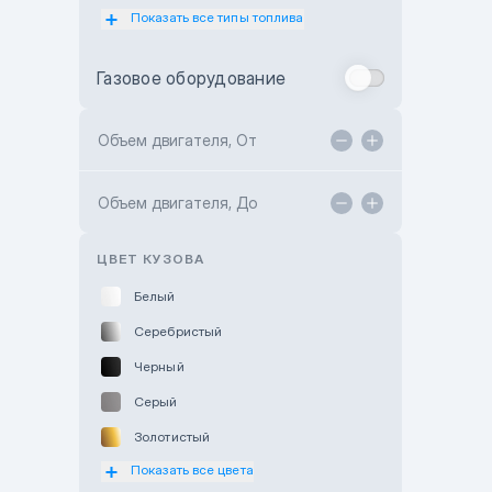
Показать все типы топлива
Subaru Motor Almaty
Toyota Almaty
Газовое оборудование
Toyota Astana
Toyota Kokshetau
Объем двигателя, От
TANK Motors Karaganda
Объем двигателя, До
Hyundai ShymCity
Toyota Shygys
ЦВЕТ КУЗОВА
Белый
Серебристый
Черный
Серый
Золотистый
Показать все цвета
Оранжевый