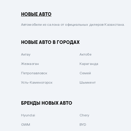
Серый металлик
НОВЫЕ АВТО
Сиреневый металлик
Черный металлик
Автомобили из салона от официальных дилеров Казахстана.
Стальной
НОВЫЕ АВТО В ГОРОДАХ
Вишневый
Серебристый металлик
Актау
Актобе
Темно-коричневый
Жезказган
Караганда
Бело-Дымчатый
Петропавловск
Семей
Светло-зелёный металлик
Усть-Каменогорск
Шымкент
Бирюзовый
Темно-синий металлик
БРЕНДЫ НОВЫХ АВТО
Зеленый металлик
Hyundai
Chery
Комбинированный
GWM
BYD