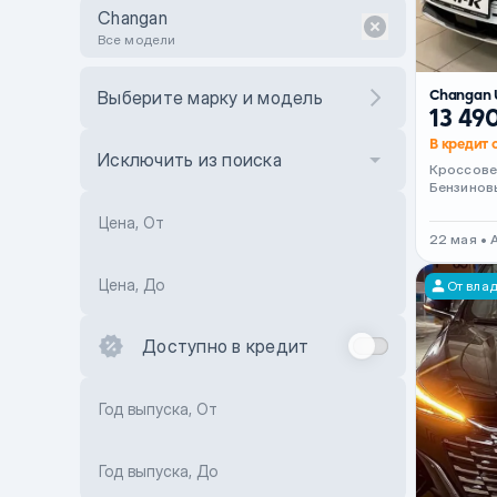
Changan
Все модели
Changan 
Выберите марку и модель
13 49
В кредит 
Исключить из поиска
Кроссов
Бензинов
Цена, От
22 мая • 
Цена, До
От вла
Доступно в кредит
Год выпуска, От
Год выпуска, До