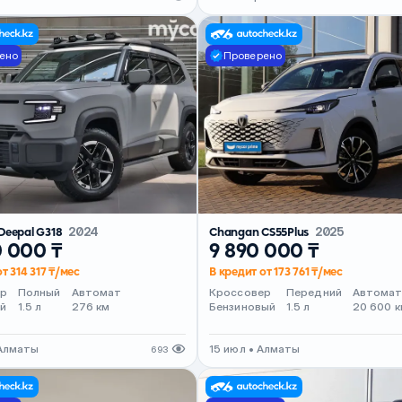
ено
Проверено
Deepal G318
2024
Changan CS55Plus
2025
0 000 ₸
9 890 000 ₸
т 314 317 ₸/мес
В кредит от 173 761 ₸/мес
ер
Полный
Автомат
Кроссовер
Передний
Автома
й
1.5 л
276 км
Бензиновый
1.5 л
20 600 к
 Алматы
15 июл • Алматы
693