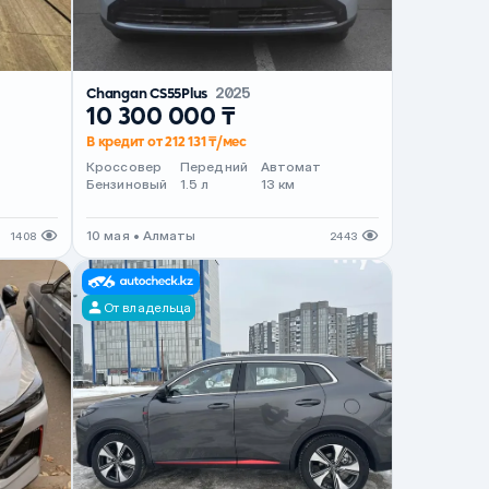
Changan CS55Plus
2025
10 300 000 ₸
В кредит от 212 131 ₸/мес
т
Кроссовер
Передний
Автомат
Бензиновый
1.5 л
13 км
10 мая • Алматы
1408
2443
От владельца