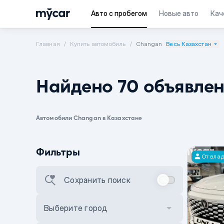
Авто с пробегом
Новые авто
Кач
Главная
Купить автомобиль
Changan
Весь Казахстан
Найдено 70 объявле
Автомобили Changan в Казахстане
Фильтры
От вла
Сохранить поиск
Выберите город