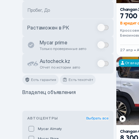
Changan 
Пробег, До
7 700
В кредит 
Растаможен в РК
Кроссов
Бензинов
Mycar prime
Только проверенные авто
27 апр •
Autocheck.kz
От вла
Отчет по истории авто
Есть гарантия
Есть техотчёт
Владелец объявления
АВТОЦЕНТРЫ
Выбрать все
Mycar Almaty
Changan 
8 300
Mycar Store