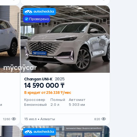
Проверено
Changan UNI-K
2025
14 590 000 ₸
В кредит от 256 338 ₸/мес
т
Кроссовер
Полный
Автомат
м
Бензиновый
2.0 л
5 303 км
15 июл • Алматы
1260
820