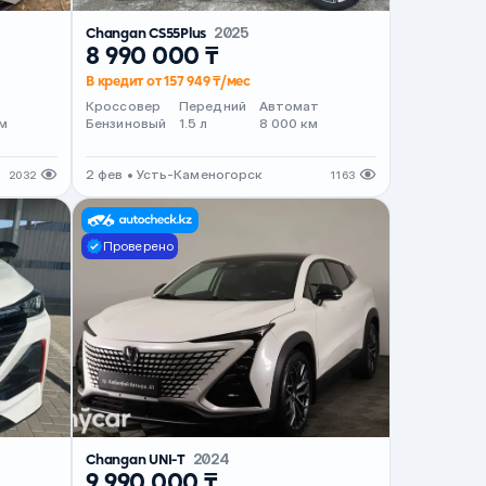
Changan CS55Plus
2025
8 990 000 ₸
В кредит от 157 949 ₸/мес
т
Кроссовер
Передний
Автомат
м
Бензиновый
1.5 л
8 000 км
2 фев • Усть-Каменогорск
2032
1163
Проверено
Changan UNI-T
2024
9 990 000 ₸