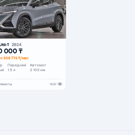
UNI-T
2024
0 000 ₸
от 308 776 ₸/мес
ер
Передний
Автомат
ый
1.5 л
2 103 км
Алматы
1567