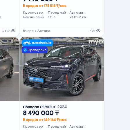
В кредит от 175 518 ₸/мес
т
Кроссовер
Передний
Автомат
м
Бензиновый
1.5 л
21 892 км
Вчера • Астана
2427
472
Проверено
Changan CS55Plus
2024
8 490 000 ₸
В кредит от 149 164 ₸/мес
Кроссовер
Передний
Автомат