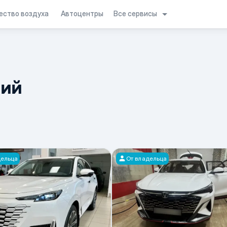
Все сервисы
ество воздуха
Автоцентры
ний
дельца
От владельца