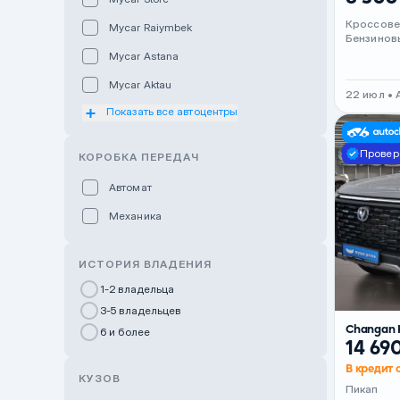
Кроссов
Mycar Raiymbek
Бензинов
Mycar Astana
Mycar Aktau
22 июл •
Показать все автоцентры
Mycar Uralsk
Haval & Tank Kyzylorda
Провер
КОРОБКА ПЕРЕДАЧ
Haval & Tank Pavlodar
Автомат
Bavaria Almaty
Механика
Mycar Shymkent
Bavaria Astana
ИСТОРИЯ ВЛАДЕНИЯ
GWM Nurly Zhol
1-2 владельца
3-5 владельцев
Chery Astana
Changan 
6 и более
Changan Auto Nurly Zhol
14 69
В кредит 
Haval Atyrau
КУЗОВ
Пикап
Hyundai Auto Almaty