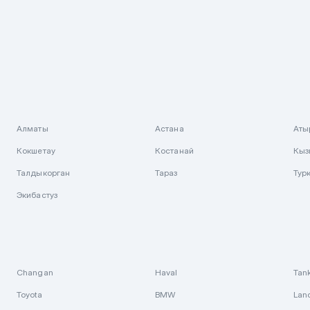
Алматы
Астана
Аты
Кокшетау
Костанай
Кыз
Талдыкорган
Тараз
Тур
Экибастуз
Changan
Haval
Tan
Toyota
BMW
Lan