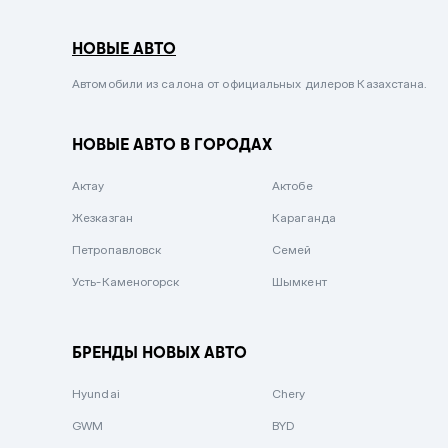
Серый металлик
НОВЫЕ АВТО
Сиреневый металлик
Черный металлик
Автомобили из салона от официальных дилеров Казахстана.
Стальной
НОВЫЕ АВТО В ГОРОДАХ
Вишневый
Серебристый металлик
Актау
Актобе
Темно-коричневый
Жезказган
Караганда
Бело-Дымчатый
Петропавловск
Семей
Светло-зелёный металлик
Усть-Каменогорск
Шымкент
Бирюзовый
Темно-синий металлик
БРЕНДЫ НОВЫХ АВТО
Зеленый металлик
Hyundai
Chery
Комбинированный
GWM
BYD