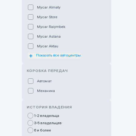
Mycar Almaty
Mycar Store
Mycar Raiymbek
Mycar Astana
Mycar Aktau
Показать все автоцентры
Mycar Uralsk
Haval & Tank Kyzylorda
КОРОБКА ПЕРЕДАЧ
Haval & Tank Pavlodar
Автомат
Bavaria Almaty
Механика
Mycar Shymkent
Bavaria Astana
ИСТОРИЯ ВЛАДЕНИЯ
GWM Nurly Zhol
1-2 владельца
3-5 владельцев
Chery Astana
6 и более
Changan Auto Nurly Zhol