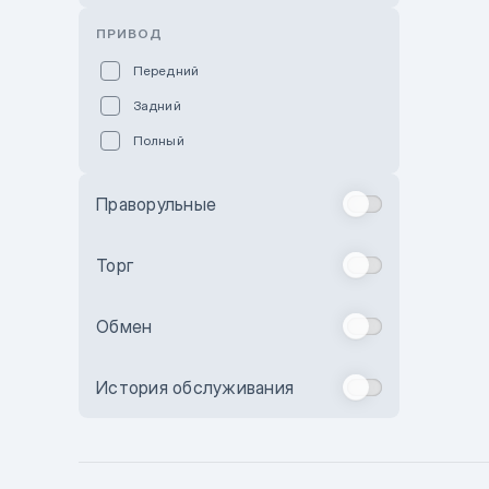
Розовый
ПРИВОД
Красный
Передний
Пурпурный
Задний
Коричневый
Полный
Голубой
Синий
Праворульные
Фиолетовый
Зеленый
Торг
Желтый
Обмен
Бежевый
Бордовый
История обслуживания
Комбинированный
Бронзовый
Темно-синий