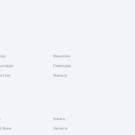
рау
Жанаозен
ылорда
Павлодар
кестан
Уральск
k
Subaru
d Rover
Genesis