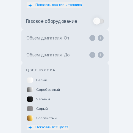
Показать все типы топлива
Subaru Motor Almaty
Toyota Almaty
Газовое оборудование
Toyota Astana
Toyota Kokshetau
Объем двигателя, От
TANK Motors Karaganda
Объем двигателя, До
Hyundai ShymCity
Toyota Shygys
ЦВЕТ КУЗОВА
Белый
Серебристый
Черный
Серый
Золотистый
Показать все цвета
Оранжевый