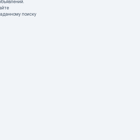
объявлений.
айте
заданному поиску