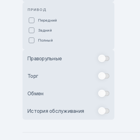
Розовый
ПРИВОД
Красный
Передний
Пурпурный
Задний
Коричневый
Полный
Голубой
Синий
Праворульные
Фиолетовый
Зеленый
Торг
Желтый
Обмен
Бежевый
Бордовый
История обслуживания
Комбинированный
Бронзовый
Темно-синий