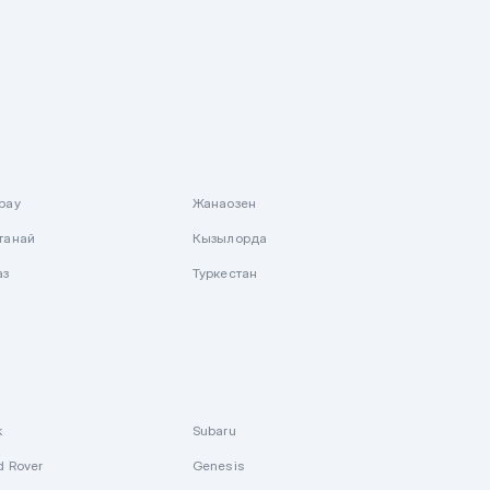
рау
Жанаозен
танай
Кызылорда
аз
Туркестан
k
Subaru
d Rover
Genesis