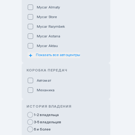
Mycar Almaty
Mycar Store
Mycar Raiymbek
Mycar Astana
Mycar Aktau
Показать все автоцентры
Mycar Uralsk
Haval & Tank Kyzylorda
КОРОБКА ПЕРЕДАЧ
Haval & Tank Pavlodar
Автомат
Bavaria Almaty
Механика
Mycar Shymkent
Bavaria Astana
ИСТОРИЯ ВЛАДЕНИЯ
GWM Nurly Zhol
1-2 владельца
3-5 владельцев
Chery Astana
6 и более
Changan Auto Nurly Zhol