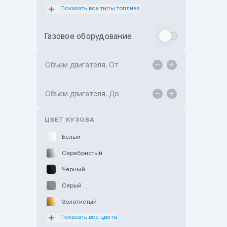
Показать все типы топлива
Subaru Motor Almaty
Toyota Almaty
Газовое оборудование
Toyota Astana
Toyota Kokshetau
Объем двигателя, От
TANK Motors Karaganda
Объем двигателя, До
Hyundai ShymCity
Toyota Shygys
ЦВЕТ КУЗОВА
Белый
Серебристый
Черный
Серый
Золотистый
Показать все цвета
Оранжевый