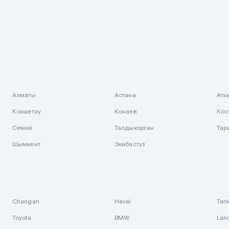
Алматы
Астана
Аты
Кокшетау
Конаев
Кос
Семей
Талдыкорган
Тар
Шымкент
Экибастуз
Changan
Haval
Tan
Toyota
BMW
Lan