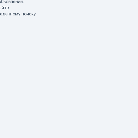
объявлений.
айте
заданному поиску