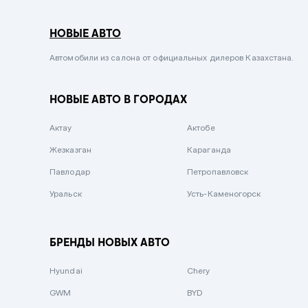
Серый металлик
НОВЫЕ АВТО
Сиреневый металлик
Черный металлик
Автомобили из салона от официальных дилеров Казахстана.
Стальной
НОВЫЕ АВТО В ГОРОДАХ
Вишневый
Серебристый металлик
Актау
Актобе
Темно-коричневый
Жезказган
Караганда
Бело-Дымчатый
Павлодар
Петропавловск
Светло-зелёный металлик
Уральск
Усть-Каменогорск
Бирюзовый
Темно-синий металлик
БРЕНДЫ НОВЫХ АВТО
Зеленый металлик
Hyundai
Chery
Комбинированный
GWM
BYD