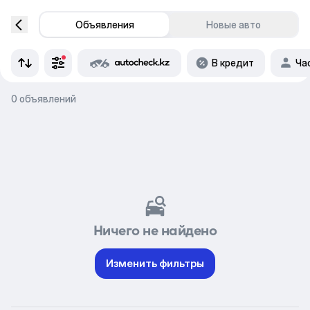
Объявления
Новые авто
В кредит
Ча
0 объявлений
Ничего не найдено
Изменить фильтры