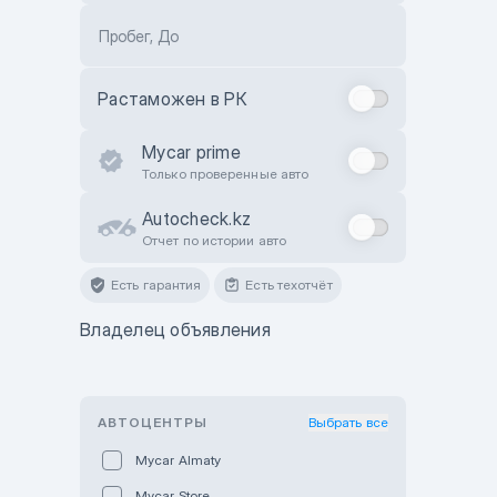
Пробег, До
Растаможен в РК
Mycar prime
Только проверенные авто
Autocheck.kz
Отчет по истории авто
Есть гарантия
Есть техотчёт
Владелец объявления
АВТОЦЕНТРЫ
Выбрать все
Mycar Almaty
Mycar Store