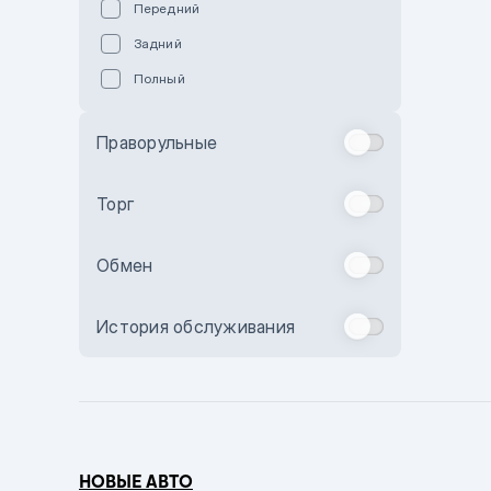
Передний
Пурпурный
Задний
Коричневый
Полный
Голубой
Синий
Праворульные
Фиолетовый
Зеленый
Торг
Желтый
Обмен
Бежевый
Бордовый
История обслуживания
Комбинированный
Бронзовый
Темно-синий
Серый металлик
НОВЫЕ АВТО
Сиреневый металлик