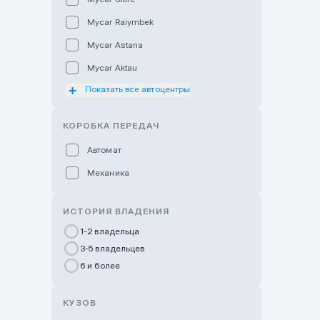
Mycar Raiymbek
Mycar Astana
Mycar Aktau
Показать все автоцентры
Mycar Uralsk
Haval & Tank Kyzylorda
КОРОБКА ПЕРЕДАЧ
Haval & Tank Pavlodar
Автомат
Bavaria Almaty
Механика
Mycar Shymkent
Bavaria Astana
ИСТОРИЯ ВЛАДЕНИЯ
GWM Nurly Zhol
1-2 владельца
3-5 владельцев
Chery Astana
6 и более
Changan Auto Nurly Zhol
Haval Atyrau
КУЗОВ
Hyundai Auto Almaty