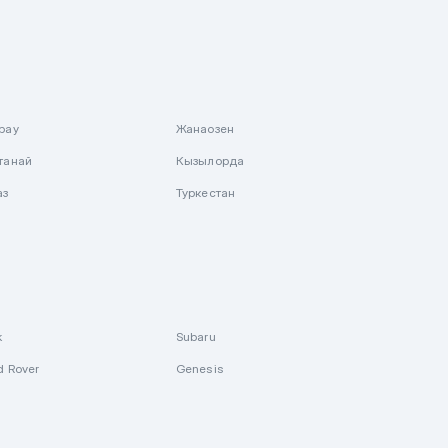
рау
Жанаозен
танай
Кызылорда
аз
Туркестан
k
Subaru
d Rover
Genesis