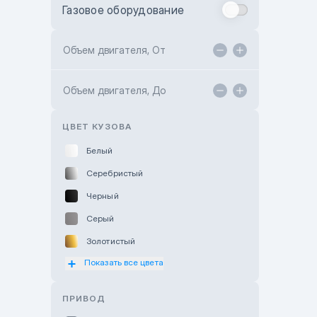
Газовое оборудование
Toyota Astana
Toyota Kokshetau
Объем двигателя, От
TANK Motors Karaganda
Объем двигателя, До
Hyundai ShymCity
Toyota Shygys
ЦВЕТ КУЗОВА
Белый
Серебристый
Черный
Серый
Золотистый
Показать все цвета
Оранжевый
Розовый
ПРИВОД
Красный