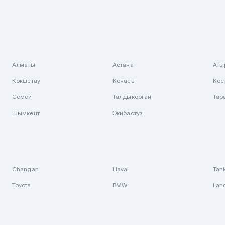
Алматы
Астана
Аты
Кокшетау
Конаев
Кос
Семей
Талдыкорган
Тар
Шымкент
Экибастуз
Changan
Haval
Tan
Toyota
BMW
Lan