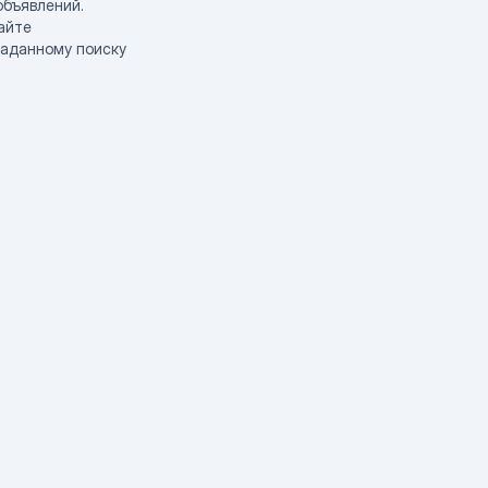
объявлений.
айте
заданному поиску