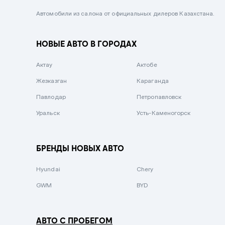
Черный металлик
Автомобили из салона от официальных дилеров Казахстана.
Стальной
НОВЫЕ АВТО В ГОРОДАХ
Вишневый
Серебристый металлик
Актау
Актобе
Темно-коричневый
Жезказган
Караганда
Бело-Дымчатый
Павлодар
Петропавловск
Светло-зелёный металлик
Уральск
Усть-Каменогорск
Бирюзовый
Темно-синий металлик
БРЕНДЫ НОВЫХ АВТО
Зеленый металлик
Hyundai
Chery
Комбинированный
GWM
BYD
АВТО С ПРОБЕГОМ