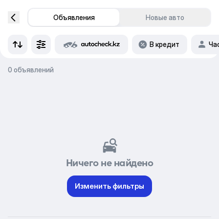
Объявления
Новые авто
В кредит
Ча
0 объявлений
Ничего не найдено
Изменить фильтры