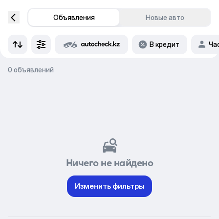
Объявления
Новые авто
В кредит
Ча
0 объявлений
Ничего не найдено
Изменить фильтры