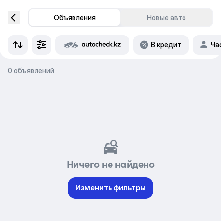
Объявления
Новые авто
В кредит
Ча
0 объявлений
Ничего не найдено
Изменить фильтры