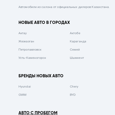
Черный металлик
Автомобили из салона от официальных дилеров Казахстана.
Стальной
НОВЫЕ АВТО В ГОРОДАХ
Вишневый
Серебристый металлик
Актау
Актобе
Темно-коричневый
Жезказган
Караганда
Бело-Дымчатый
Петропавловск
Семей
Светло-зелёный металлик
Усть-Каменогорск
Шымкент
Бирюзовый
Темно-синий металлик
БРЕНДЫ НОВЫХ АВТО
Зеленый металлик
Hyundai
Chery
Комбинированный
GWM
BYD
АВТО С ПРОБЕГОМ