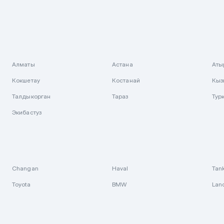
Алматы
Астана
Аты
Кокшетау
Костанай
Кыз
Талдыкорган
Тараз
Тур
Экибастуз
Changan
Haval
Tan
Toyota
BMW
Lan