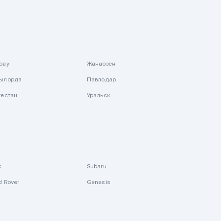
рау
Жанаозен
ылорда
Павлодар
кестан
Уральск
k
Subaru
d Rover
Genesis