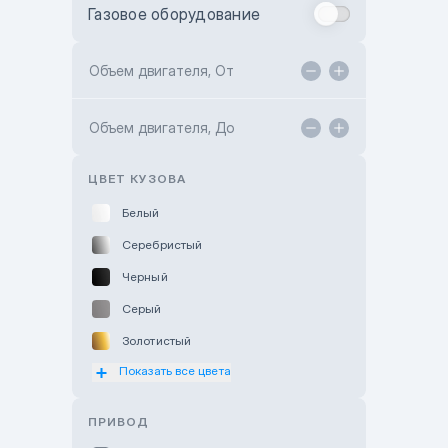
Газовое оборудование
Toyota Astana
Toyota Kokshetau
Объем двигателя, От
TANK Motors Karaganda
Объем двигателя, До
Hyundai ShymCity
Toyota Shygys
ЦВЕТ КУЗОВА
Белый
Серебристый
Черный
Серый
Золотистый
Показать все цвета
Оранжевый
Розовый
ПРИВОД
Красный