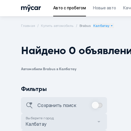
Авто с пробегом
Новые авто
Кач
Главная
Купить автомобиль
Brabus
Калбатау
Найдено 0 объявлен
Автомобили Brabus в Калбатау
Фильтры
Сохранить поиск
Выберите город
Калбатау