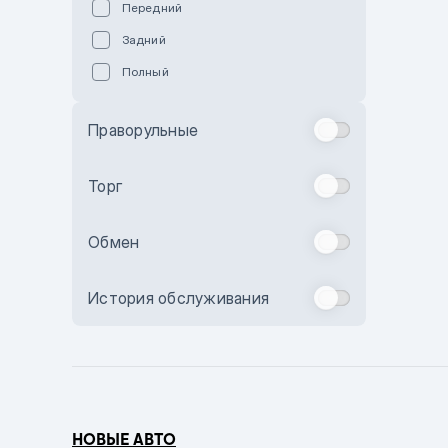
Передний
Пурпурный
Задний
Коричневый
Полный
Голубой
Синий
Праворульные
Фиолетовый
Зеленый
Торг
Желтый
Обмен
Бежевый
Бордовый
История обслуживания
Комбинированный
Бронзовый
Темно-синий
Серый металлик
НОВЫЕ АВТО
Сиреневый металлик