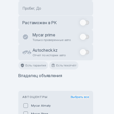
Пробег, До
Растаможен в РК
Mycar prime
Только проверенные авто
Autocheck.kz
Отчет по истории авто
Есть гарантия
Есть техотчёт
Владелец объявления
АВТОЦЕНТРЫ
Выбрать все
Mycar Almaty
Mycar Store