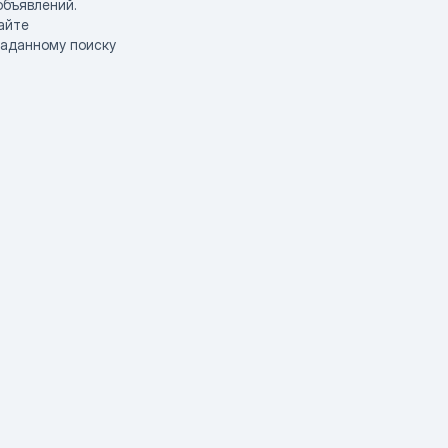
объявлений.
айте
заданному поиску