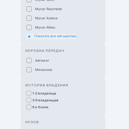
Mycar Raiymbek
Mycar Astana
Mycar Aktau
Показать все автоцентры
Mycar Uralsk
Haval & Tank Kyzylorda
КОРОБКА ПЕРЕДАЧ
Haval & Tank Pavlodar
Автомат
Bavaria Almaty
Механика
Mycar Shymkent
Bavaria Astana
ИСТОРИЯ ВЛАДЕНИЯ
GWM Nurly Zhol
1-2 владельца
3-5 владельцев
Chery Astana
6 и более
Changan Auto Nurly Zhol
Haval Atyrau
КУЗОВ
Hyundai Auto Almaty