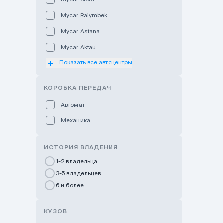
Mycar Raiymbek
Mycar Astana
Mycar Aktau
Показать все автоцентры
Mycar Uralsk
Haval & Tank Kyzylorda
КОРОБКА ПЕРЕДАЧ
Haval & Tank Pavlodar
Автомат
Bavaria Almaty
Механика
Mycar Shymkent
Bavaria Astana
ИСТОРИЯ ВЛАДЕНИЯ
GWM Nurly Zhol
1-2 владельца
3-5 владельцев
Chery Astana
6 и более
Changan Auto Nurly Zhol
Haval Atyrau
КУЗОВ
Hyundai Auto Almaty