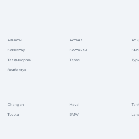
Алматы
Астана
Аты
Кокшетау
Костанай
Кыз
Талдыкорган
Тараз
Тур
Экибастуз
Changan
Haval
Tan
Toyota
BMW
Lan