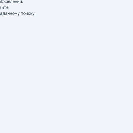
объявлений.
айте
заданному поиску