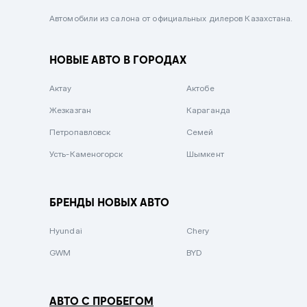
Черный металлик
Автомобили из салона от официальных дилеров Казахстана.
Стальной
НОВЫЕ АВТО В ГОРОДАХ
Вишневый
Серебристый металлик
Актау
Актобе
Темно-коричневый
Жезказган
Караганда
Бело-Дымчатый
Петропавловск
Семей
Светло-зелёный металлик
Усть-Каменогорск
Шымкент
Бирюзовый
Темно-синий металлик
БРЕНДЫ НОВЫХ АВТО
Зеленый металлик
Hyundai
Chery
Комбинированный
GWM
BYD
АВТО С ПРОБЕГОМ