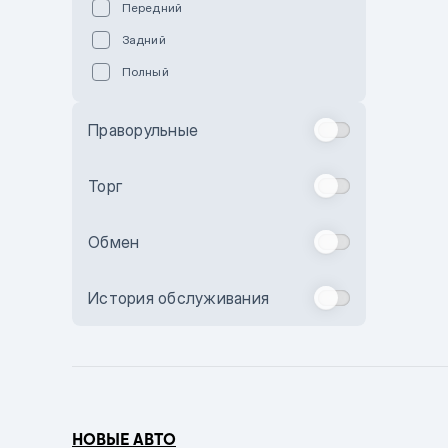
Передний
Пурпурный
Задний
Коричневый
Полный
Голубой
Синий
Праворульные
Фиолетовый
Зеленый
Торг
Желтый
Обмен
Бежевый
Бордовый
История обслуживания
Комбинированный
Бронзовый
Темно-синий
Серый металлик
НОВЫЕ АВТО
Сиреневый металлик