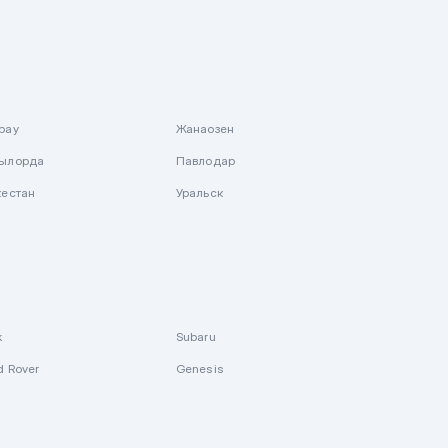
рау
Жанаозен
ылорда
Павлодар
кестан
Уральск
k
Subaru
d Rover
Genesis