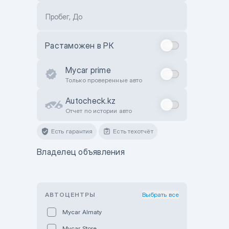
Пробег, До
Растаможен в РК
Mycar prime
Только проверенные авто
Autocheck.kz
Отчет по истории авто
Есть гарантия
Есть техотчёт
Владелец объявления
АВТОЦЕНТРЫ
Выбрать все
Mycar Almaty
Mycar Store