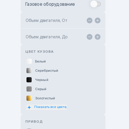
Газовое оборудование
Toyota Astana
Toyota Kokshetau
Объем двигателя, От
TANK Motors Karaganda
Объем двигателя, До
Hyundai ShymCity
Toyota Shygys
ЦВЕТ КУЗОВА
Белый
Серебристый
Черный
Серый
Золотистый
Показать все цвета
Оранжевый
Розовый
ПРИВОД
Красный