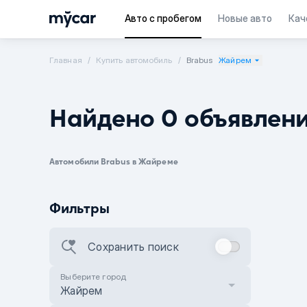
Авто с пробегом
Новые авто
Кач
Главная
Купить автомобиль
Brabus
Жайрем
Найдено 0 объявлен
Автомобили Brabus в Жайреме
Фильтры
Сохранить поиск
Выберите город
Жайрем