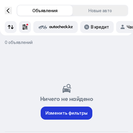
Объявления
Новые авто
В кредит
Ча
0 объявлений
Ничего не найдено
Изменить фильтры