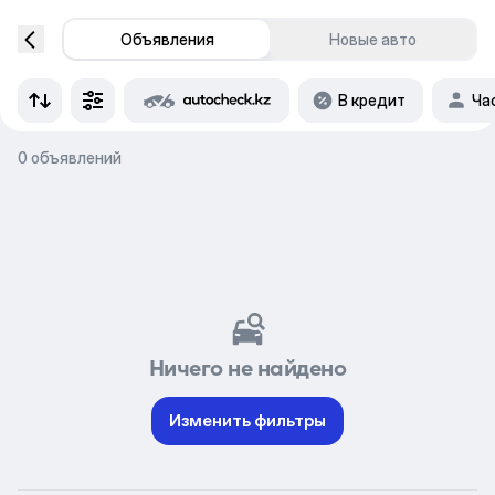
Объявления
Новые авто
В кредит
Ча
0 объявлений
Ничего не найдено
Изменить фильтры