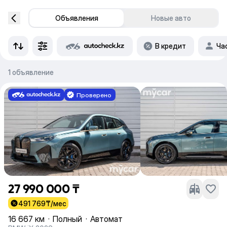
Объявления
Новые авто
В кредит
Ча
1 объявление
Проверено
27 990 000 ₸
491 769
₸/мес
16 667 км
·
Полный
·
Автомат