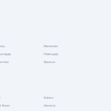
рау
Жанаозен
ылорда
Павлодар
кестан
Уральск
k
Subaru
d Rover
Genesis