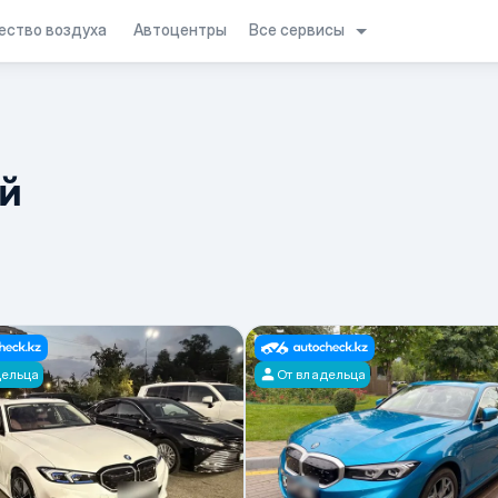
Все сервисы
ество воздуха
Автоцентры
й
дельца
От владельца