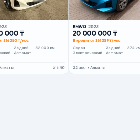
023
BMW i3
2023
0 000 ₸
20 000 000 ₸
от 316 250 ₸/мес
В кредит от 351 389 ₸/мес
Задний
32 000 км
Седан
Задний
374 к
еский
Автомат
Электрический
Автомат
 Алматы
22 июл • Алматы
218