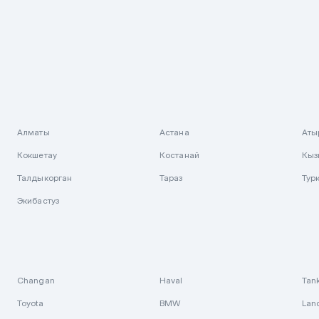
Алматы
Астана
Аты
Кокшетау
Костанай
Кыз
Талдыкорган
Тараз
Тур
Экибастуз
Changan
Haval
Tan
Toyota
BMW
Lan