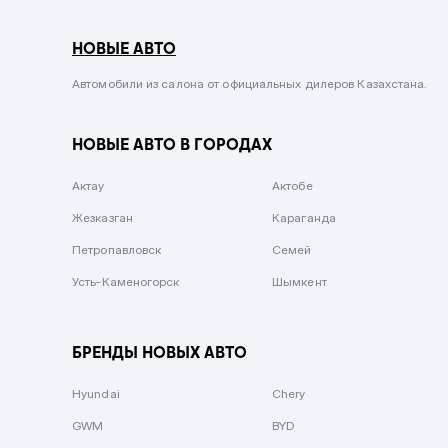
Серый металлик
НОВЫЕ АВТО
Сиреневый металлик
Черный металлик
Автомобили из салона от официальных дилеров Казахстана.
Стальной
НОВЫЕ АВТО В ГОРОДАХ
Вишневый
Серебристый металлик
Актау
Актобе
Темно-коричневый
Жезказган
Караганда
Бело-Дымчатый
Петропавловск
Семей
Светло-зелёный металлик
Усть-Каменогорск
Шымкент
Бирюзовый
Темно-синий металлик
БРЕНДЫ НОВЫХ АВТО
Зеленый металлик
Hyundai
Chery
Комбинированный
GWM
BYD