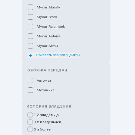
Mycar Almaty
Mycar Store
Mycar Raiymbek
Mycar Astana
Mycar Aktau
Показать все автоцентры
Mycar Uralsk
Haval & Tank Kyzylorda
КОРОБКА ПЕРЕДАЧ
Haval & Tank Pavlodar
Автомат
Bavaria Almaty
Механика
Mycar Shymkent
Bavaria Astana
ИСТОРИЯ ВЛАДЕНИЯ
GWM Nurly Zhol
1-2 владельца
3-5 владельцев
Chery Astana
6 и более
Changan Auto Nurly Zhol