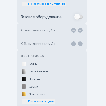
Показать все типы топлива
Subaru Motor Almaty
Toyota Almaty
Газовое оборудование
Toyota Astana
Toyota Kokshetau
Объем двигателя, От
TANK Motors Karaganda
Объем двигателя, До
Hyundai ShymCity
Toyota Shygys
ЦВЕТ КУЗОВА
Белый
Серебристый
Черный
Серый
Золотистый
Показать все цвета
Оранжевый