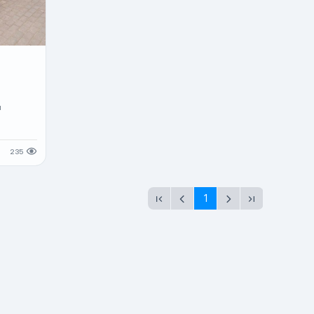
м
235
1