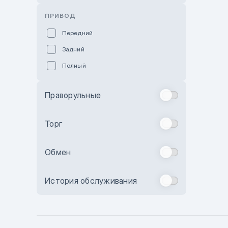
Розовый
ПРИВОД
Красный
Передний
Пурпурный
Задний
Коричневый
Полный
Голубой
Синий
Праворульные
Фиолетовый
Зеленый
Торг
Желтый
Обмен
Бежевый
Бордовый
История обслуживания
Комбинированный
Бронзовый
Темно-синий