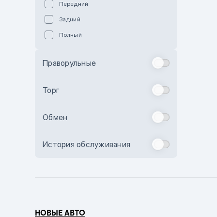
Передний
Пурпурный
Задний
Коричневый
Полный
Голубой
Синий
Праворульные
Фиолетовый
Зеленый
Торг
Желтый
Обмен
Бежевый
Бордовый
История обслуживания
Комбинированный
Бронзовый
Темно-синий
Серый металлик
НОВЫЕ АВТО
Сиреневый металлик