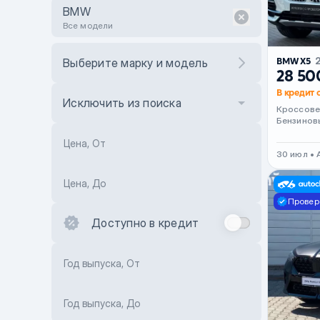
BMW
Все модели
BMW X5
Выберите марку и модель
28 50
В кредит 
Исключить из поиска
Кроссов
Бензинов
Цена, От
30 июл •
Цена, До
Провер
Доступно в кредит
Год выпуска, От
Год выпуска, До