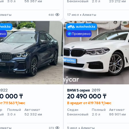
ый
3.0 л
56 367 км
Бензиновый
2.0 л
23 212 км
Алматы
17 июл • Алматы
480
ено
Проверено
2022
BMW 5 серия
2019
0 000 ₸
20 490 000 ₸
т 711 563 ₸/мес
В кредит от 419 788 ₸/мес
ер
Полный
Автомат
Седан
Полный
Автомат
ый
3.0 л
52 332 км
Бензиновый
2.0 л
86 901 км
Алматы
5 июл • Алматы
373