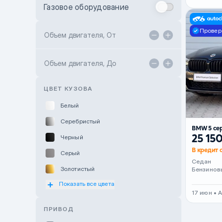
Газовое оборудование
Toyota Astana
Провер
Toyota Kokshetau
Объем двигателя, От
TANK Motors Karaganda
Объем двигателя, До
Hyundai ShymCity
Toyota Shygys
ЦВЕТ КУЗОВА
Белый
Серебристый
BMW 5 се
25 15
Черный
В кредит о
Серый
Седан
Золотистый
Бензинов
Показать все цвета
Оранжевый
17 июн • 
Розовый
ПРИВОД
Красный