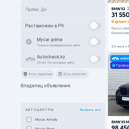
BMW X2
Пробег, До
31 55
В кредит о
Растаможен в РК
Кроссов
Бензинов
Mycar prime
Только проверенные авто
23 июл • 
Autocheck.kz
Отчет по истории авто
Провер
Есть гарантия
Есть техотчёт
Владелец объявления
АВТОЦЕНТРЫ
Выбрать все
Mycar Almaty
BMW X5 
98 45
Mycar Store