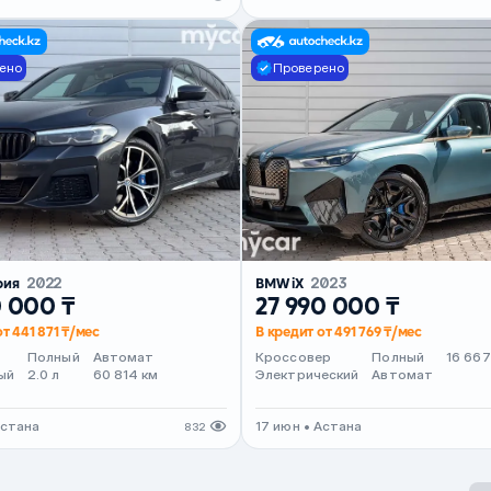
ено
Проверено
рия
2022
BMW iX
2023
0 000 ₸
27 990 000 ₸
т 441 871 ₸/мес
В кредит от 491 769 ₸/мес
Полный
Автомат
Кроссовер
Полный
16 667
ый
2.0 л
60 814 км
Электрический
Автомат
Астана
17 июн • Астана
832