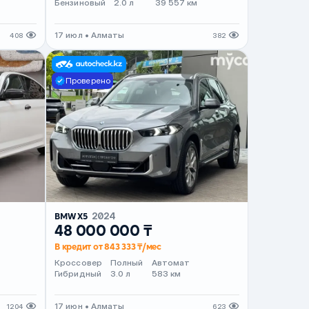
Бензиновый
2.0 л
39 557 км
17 июл • Алматы
408
382
Проверено
BMW X5
2024
48 000 000 ₸
В кредит от 843 333 ₸/мес
Кроссовер
Полный
Автомат
Гибридный
3.0 л
583 км
17 июн • Алматы
1204
623