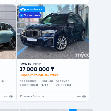
Проверено
BMW X7
2020
37 000 000 ₸
В кредит от 650 069 ₸/мес
 км
Кроссовер
Полный
Автомат
Бензиновый
4.4 л
98 746 км
12 июн • Алматы
786
394