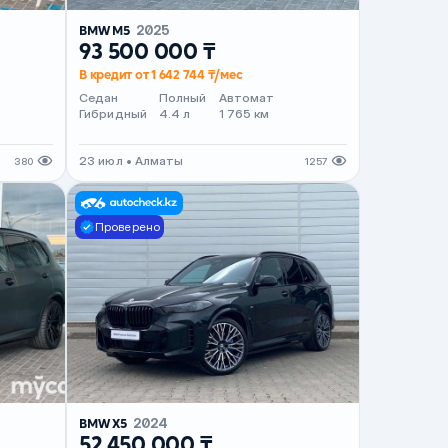
BMW M5
2025
93 500 000 ₸
В кредит от 1 642 744 ₸/мес
Седан
Полный
Автомат
Гибридный
4.4 л
1 765 км
23 июл • Алматы
380
1257
Проверено
BMW X5
2024
52 450 000 ₸