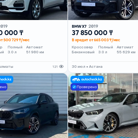
2019
BMW X7
2019
0 000 ₸
37 850 000 ₸
от 500 729 ₸/мес
В кредит от 665 003 ₸/мес
ер
Полный
Автомат
Кроссовер
Полный
Автомат
ый
3.0 л
51 980 км
Бензиновый
3.0 л
55 629 км
 Алматы
30 июл • Астана
121
ено
Проверено