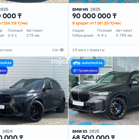
2025
BMW M5
2025
0 000 ₸
90 000 000 ₸
т 554 316 ₸/мес
В кредит от 1 581 251 ₸/мес
ер
Полный
Автомат
Седан
Полный
Автомат
ый
2.0 л
275 км
Гибридный
4.4 л
3 755 км
Астана
23 июл • Алматы
239
ено
Проверено
M
2024
BMW X5
2025
0 000 ₸
68 500 000 ₸