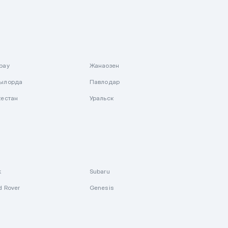
рау
Жанаозен
ылорда
Павлодар
кестан
Уральск
k
Subaru
d Rover
Genesis