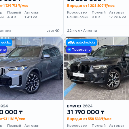
т 1 729 713 ₸/мес
В кредит от 1 203 507 ₸/мес
ер
Полный
Автомат
Кроссовер
Полный
Автомат
ый
4.4 л
1 411 км
Бензиновый
3.0 л
17 234 км
Астана
22 июл • Алматы
2608
ено
Проверено
2024
BMW X3
2024
0 000 ₸
31 790 000 ₸
т 931 181 ₸/мес
В кредит от 558 533 ₸/мес
ер
Полный
Автомат
Кроссовер
Полный
Автомат