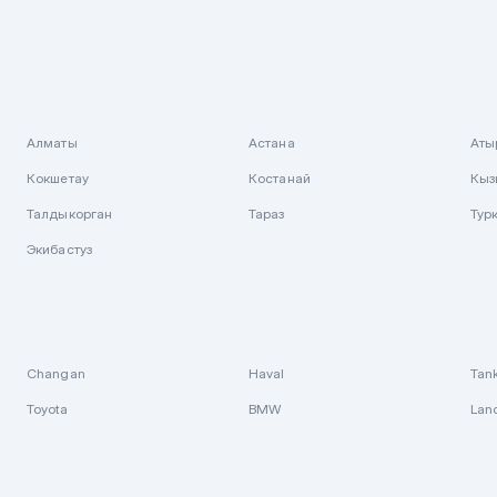
Алматы
Астана
Аты
Кокшетау
Костанай
Кыз
Талдыкорган
Тараз
Тур
Экибастуз
Changan
Haval
Tan
Toyota
BMW
Lan