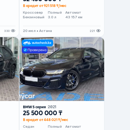
В кредит от 921 518 ₸/мес
Кроссовер
Полный
Автомат
Бензиновый
3.0 л
43 157 км
20 июл • Астана
330
221
Проверено
BMW 5 серия
2021
25 500 000 ₸
В кредит от 448 021 ₸/мес
Седан
Полный
Автомат