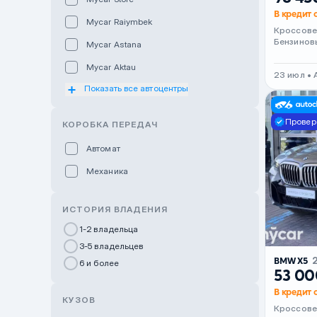
В кредит о
Mycar Raiymbek
Кроссов
Бензинов
Mycar Astana
Mycar Aktau
23 июл • 
Показать все автоцентры
Mycar Uralsk
Haval & Tank Kyzylorda
Провер
КОРОБКА ПЕРЕДАЧ
Haval & Tank Pavlodar
Автомат
Bavaria Almaty
Механика
Mycar Shymkent
Bavaria Astana
ИСТОРИЯ ВЛАДЕНИЯ
GWM Nurly Zhol
1-2 владельца
3-5 владельцев
Chery Astana
BMW X5
6 и более
Changan Auto Nurly Zhol
53 00
В кредит о
Haval Atyrau
КУЗОВ
Кроссов
Hyundai Auto Almaty