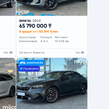
BMW X6
2024
65 790 000 ₸
В кредит от 1 155 894 ₸/мес
Кроссовер
Полный
Автомат
Бензиновый
4.4 л
10 028 км
29 июл • Алматы
454
169
Проверено