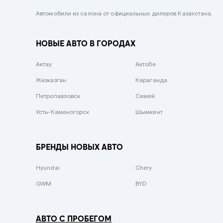
Черный металлик
Автомобили из салона от официальных дилеров Казахстана.
Стальной
НОВЫЕ АВТО В ГОРОДАХ
Вишневый
Серебристый металлик
Актау
Актобе
Темно-коричневый
Жезказган
Караганда
Бело-Дымчатый
Петропавловск
Семей
Светло-зелёный металлик
Усть-Каменогорск
Шымкент
Бирюзовый
Темно-синий металлик
БРЕНДЫ НОВЫХ АВТО
Зеленый металлик
Hyundai
Chery
Комбинированный
GWM
BYD
АВТО С ПРОБЕГОМ