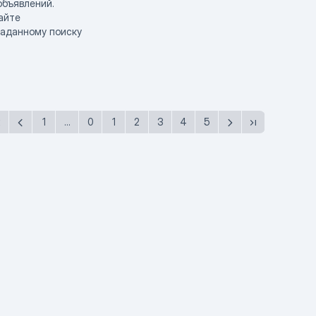
объявлений.
айте
заданному поиску
1
...
0
1
2
3
4
5