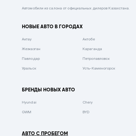
Черный металлик
Автомобили из салона от официальных дилеров Казахстана.
Стальной
НОВЫЕ АВТО В ГОРОДАХ
Вишневый
Серебристый металлик
Актау
Актобе
Темно-коричневый
Жезказган
Караганда
Бело-Дымчатый
Павлодар
Петропавловск
Светло-зелёный металлик
Уральск
Усть-Каменогорск
Бирюзовый
Темно-синий металлик
БРЕНДЫ НОВЫХ АВТО
Зеленый металлик
Hyundai
Chery
Комбинированный
GWM
BYD
АВТО С ПРОБЕГОМ