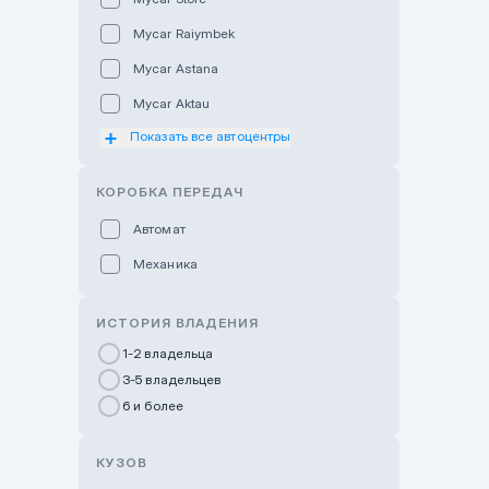
Mycar Raiymbek
Mycar Astana
Mycar Aktau
Показать все автоцентры
Mycar Uralsk
Haval & Tank Kyzylorda
КОРОБКА ПЕРЕДАЧ
Haval & Tank Pavlodar
Автомат
Bavaria Almaty
Механика
Mycar Shymkent
Bavaria Astana
ИСТОРИЯ ВЛАДЕНИЯ
GWM Nurly Zhol
1-2 владельца
3-5 владельцев
Chery Astana
6 и более
Changan Auto Nurly Zhol
Haval Atyrau
КУЗОВ
Hyundai Auto Almaty