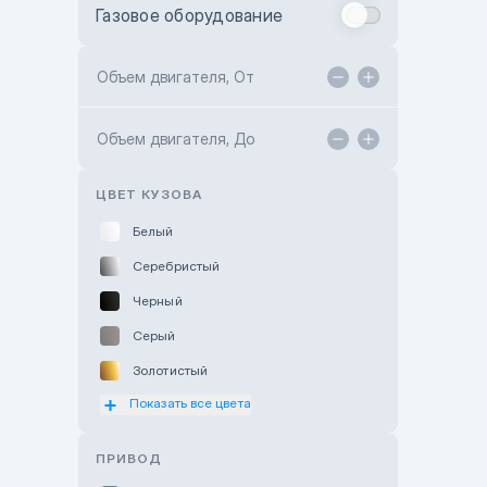
Газовое оборудование
Toyota Astana
Toyota Kokshetau
Объем двигателя, От
TANK Motors Karaganda
Объем двигателя, До
Hyundai ShymCity
Toyota Shygys
ЦВЕТ КУЗОВА
Белый
Серебристый
Черный
Серый
Золотистый
Показать все цвета
Оранжевый
Розовый
ПРИВОД
Красный