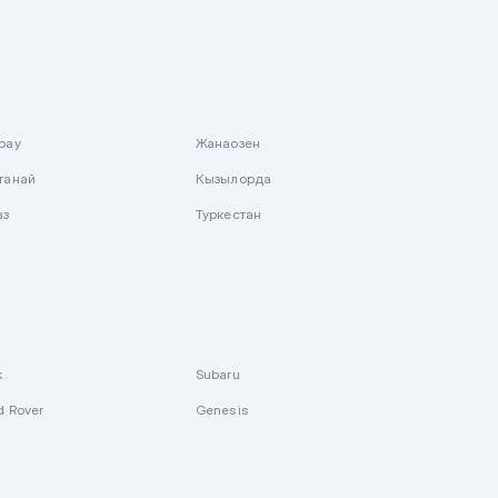
рау
Жанаозен
танай
Кызылорда
аз
Туркестан
k
Subaru
d Rover
Genesis