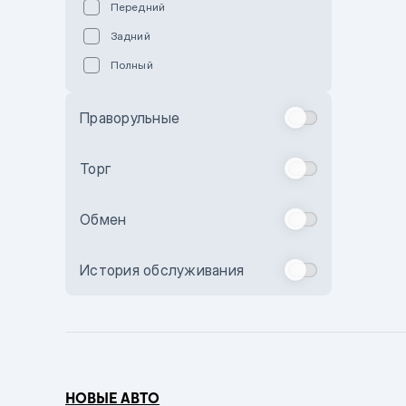
Передний
Пурпурный
Задний
Коричневый
Полный
Голубой
Синий
Праворульные
Фиолетовый
Зеленый
Торг
Желтый
Обмен
Бежевый
Бордовый
История обслуживания
Комбинированный
Бронзовый
Темно-синий
Серый металлик
НОВЫЕ АВТО
Сиреневый металлик