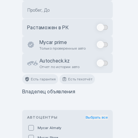
Пробег, До
Растаможен в РК
Mycar prime
Только проверенные авто
Autocheck.kz
Отчет по истории авто
Есть гарантия
Есть техотчёт
Владелец объявления
АВТОЦЕНТРЫ
Выбрать все
Mycar Almaty
Mycar Store