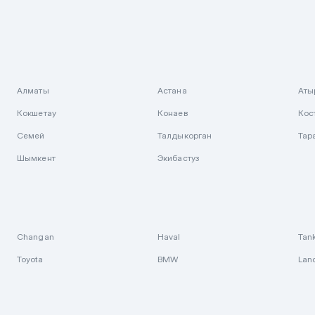
Алматы
Астана
Аты
Кокшетау
Конаев
Кос
Семей
Талдыкорган
Тар
Шымкент
Экибастуз
Changan
Haval
Tan
Toyota
BMW
Lan