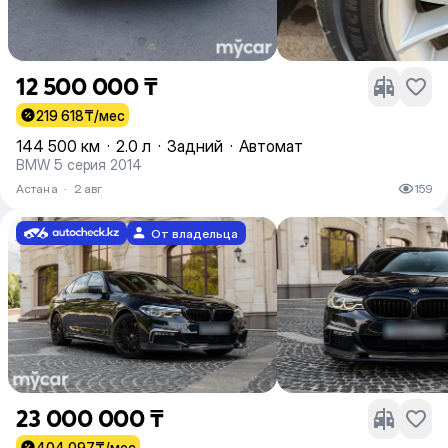
12 500 000 ₸
219 618
₸/мес
144 500 км
·
2.0 л
·
Задний
·
Автомат
BMW 5 серия 2014
Астана
·
2 авг
159
От владельца
23 000 000 ₸
404 097
₸/мес