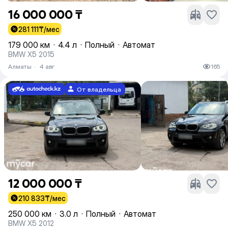
16 000 000 ₸
281 111
₸/мес
179 000 км
·
4.4 л
·
Полный
·
Автомат
BMW X5 2015
Алматы
·
4 авг
165
От владельца
12 000 000 ₸
210 833
₸/мес
250 000 км
·
3.0 л
·
Полный
·
Автомат
BMW X5 2012