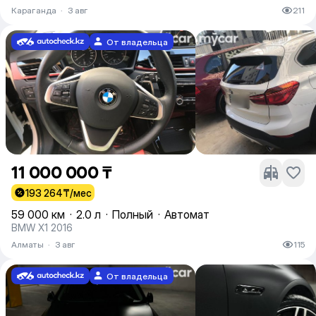
Караганда
·
3 авг
211
От владельца
11 000 000 ₸
193 264
₸/мес
59 000 км
·
2.0 л
·
Полный
·
Автомат
BMW X1 2016
Алматы
·
3 авг
115
От владельца