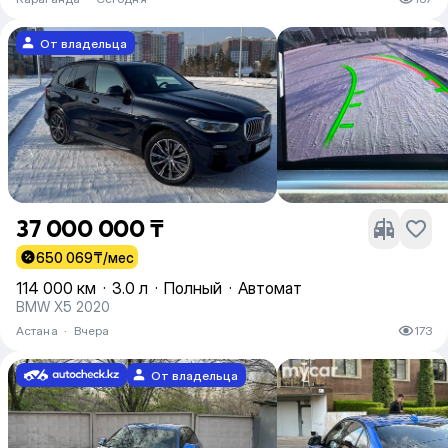
От владельца
37 000 000 ₸
650 069
₸/мес
114 000 км
·
3.0 л
·
Полный
·
Автомат
BMW X5 2020
Астана
·
Вчера
173
От владельца