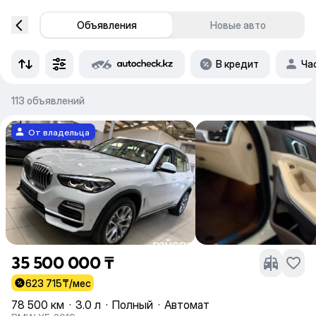
Объявления
Новые авто
В кредит
Ча
113 объявлений
От владельца
35 500 000 ₸
623 715
₸/мес
78 500 км
·
3.0 л
·
Полный
·
Автомат