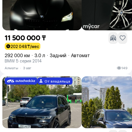
11 500 000 ₸
202 048
₸/мес
292 000 км
·
3.0 л
·
Задний
·
Автомат
BMW 5 серия 2014
Алматы
·
3 авг
149
От владельца