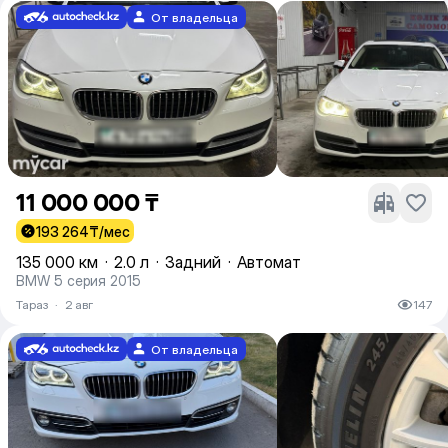
От владельца
11 000 000 ₸
193 264
₸/мес
135 000 км
·
2.0 л
·
Задний
·
Автомат
BMW 5 серия 2015
Тараз
·
2 авг
147
От владельца