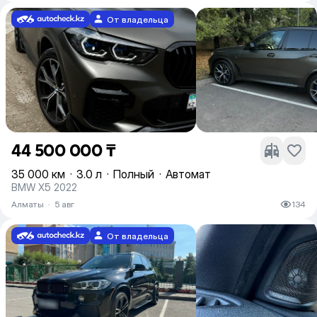
От владельца
44 500 000 ₸
35 000 км
·
3.0 л
·
Полный
·
Автомат
BMW X5 2022
Алматы
·
5 авг
134
От владельца