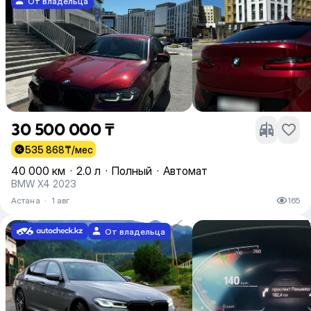
От владельца
30 500 000 ₸
535 868
₸/мес
40 000 км
·
2.0 л
·
Полный
·
Автомат
BMW X4 2023
Астана
·
1 авг
165
От владельца