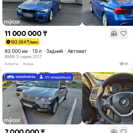
11 000 000 ₸
193 264
₸/мес
83 000 км
·
1.5 л
·
Задний
·
Автомат
BMW 3 серия 2017
Алматы
·
Вчера
68
От владельца
7 000 000 ₸