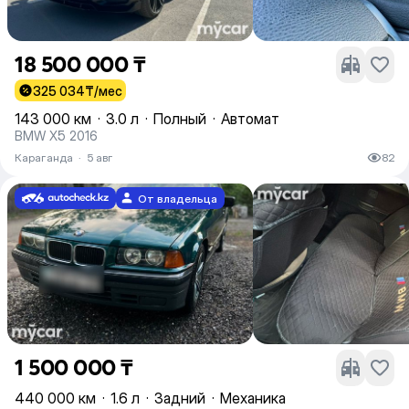
18 500 000 ₸
325 034
₸/мес
143 000 км
·
3.0 л
·
Полный
·
Автомат
BMW X5 2016
Караганда
·
5 авг
82
От владельца
1 500 000 ₸
440 000 км
·
1.6 л
·
Задний
·
Механика