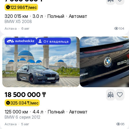
122 986
₸/мес
320 015 км
·
3.0 л
·
Полный
·
Автомат
BMW X5 2008
Астана
·
6 авг
104
От владельца
18 500 000 ₸
325 034
₸/мес
125 000 км
·
4.4 л
·
Полный
·
Автомат
BMW 6 серия 2012
Астана
·
5 авг
95