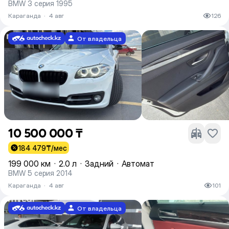
BMW 3 серия 1995
Караганда
·
4 авг
126
От владельца
10 500 000 ₸
184 479
₸/мес
199 000 км
·
2.0 л
·
Задний
·
Автомат
BMW 5 серия 2014
Караганда
·
4 авг
101
От владельца