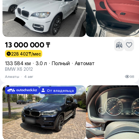
13 000 000 ₸
228 402
₸/мес
133 584 км
·
3.0 л
·
Полный
·
Автомат
BMW X6 2012
Алматы
·
4 авг
98
От владельца