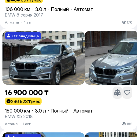
106 000 км
·
3.0 л
·
Полный
·
Автомат
BMW 5 серия 2017
Алматы
·
1 авг
170
От владельца
16 900 000 ₸
296 923
₸/мес
150 000 км
·
3.0 л
·
Полный
·
Автомат
BMW X5 2018
Астана
·
1 авг
162