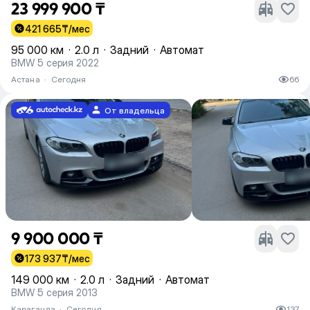
23 999 900 ₸
421 665
₸/мес
95 000 км
·
2.0 л
·
Задний
·
Автомат
BMW 5 серия 2022
Астана
·
Сегодня
66
От владельца
9 900 000 ₸
173 937
₸/мес
149 000 км
·
2.0 л
·
Задний
·
Автомат
BMW 5 серия 2013
Караганда
·
Сегодня
137