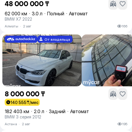
48 000 000 ₸
62 000 км
·
3.0 л
·
Полный
·
Автомат
BMW X7 2022
Алматы
·
2 авг
166
От владельца
8 000 000 ₸
140 555
₸/мес
182 403 км
·
2.0 л
·
Задний
·
Автомат
BMW 3 серия 2012
Астана
·
2 авг
195