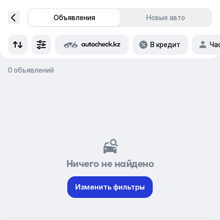
Объявления
Новые авто
В кредит
Ча
0 объявлений
Ничего не найдено
Изменить фильтры