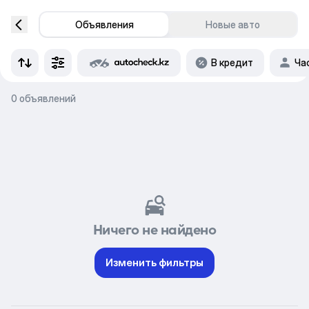
Объявления
Новые авто
В кредит
Ча
0 объявлений
Ничего не найдено
Изменить фильтры