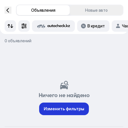
Объявления
Новые авто
В кредит
Ча
0 объявлений
Ничего не найдено
Изменить фильтры