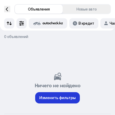
Объявления
Новые авто
В кредит
Ча
0 объявлений
Ничего не найдено
Изменить фильтры