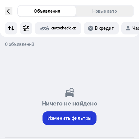
Объявления
Новые авто
В кредит
Ча
0 объявлений
Ничего не найдено
Изменить фильтры