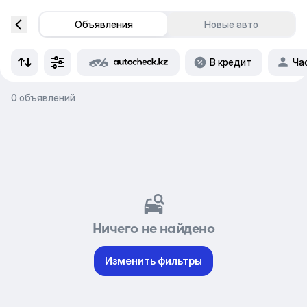
Объявления
Новые авто
В кредит
Ча
0 объявлений
Ничего не найдено
Изменить фильтры