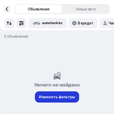
Объявления
Новые авто
В кредит
Ча
0 объявлений
Ничего не найдено
Изменить фильтры